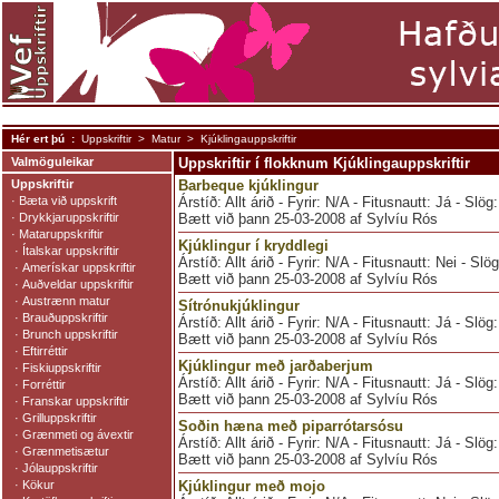
Hér ert þú :
Uppskriftir
>
Matur
> Kjúklingauppskriftir
Valmöguleikar
Uppskriftir í flokknum Kjúklingauppskriftir
Uppskriftir
Barbeque kjúklingur
·
Bæta við uppskrift
Árstíð: Allt árið - Fyrir: N/A - Fitusnautt: Já - Slög
·
Drykkjaruppskriftir
Bætt við þann 25-03-2008 af Sylvíu Rós
·
Mataruppskriftir
Kjúklingur í kryddlegi
·
Ítalskar uppskriftir
Árstíð: Allt árið - Fyrir: N/A - Fitusnautt: Nei - Slö
·
Amerískar uppskriftir
Bætt við þann 25-03-2008 af Sylvíu Rós
·
Auðveldar uppskriftir
·
Austrænn matur
Sítrónukjúklingur
·
Brauðuppskriftir
Árstíð: Allt árið - Fyrir: N/A - Fitusnautt: Já - Slög
·
Brunch uppskriftir
Bætt við þann 25-03-2008 af Sylvíu Rós
·
Eftirréttir
Kjúklingur með jarðaberjum
·
Fiskiuppskriftir
Árstíð: Allt árið - Fyrir: N/A - Fitusnautt: Já - Slög
·
Forréttir
Bætt við þann 25-03-2008 af Sylvíu Rós
·
Franskar uppskriftir
·
Grilluppskriftir
Soðin hæna með piparrótarsósu
·
Grænmeti og ávextir
Árstíð: Allt árið - Fyrir: N/A - Fitusnautt: Já - Slög
·
Grænmetisætur
Bætt við þann 25-03-2008 af Sylvíu Rós
·
Jólauppskriftir
·
Kökur
Kjúklingur með mojo