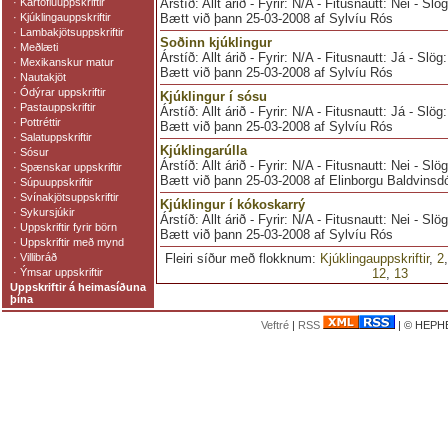
·
Kartöfluuppskriftir
Árstíð: Allt árið - Fyrir: N/A - Fitusnautt: Nei - Slö
·
Kjúklingauppskriftir
Bætt við þann 25-03-2008 af Sylvíu Rós
·
Lambakjötsuppskriftir
Soðinn kjúklingur
·
Meðlæti
Árstíð: Allt árið - Fyrir: N/A - Fitusnautt: Já - Slög
·
Mexikanskur matur
Bætt við þann 25-03-2008 af Sylvíu Rós
·
Nautakjöt
·
Ódýrar uppskriftir
Kjúklingur í sósu
·
Pastauppskriftir
Árstíð: Allt árið - Fyrir: N/A - Fitusnautt: Já - Slög
·
Pottréttir
Bætt við þann 25-03-2008 af Sylvíu Rós
·
Salatuppskriftir
Kjúklingarúlla
·
Sósur
Árstíð: Allt árið - Fyrir: N/A - Fitusnautt: Nei - Slö
·
Spænskar uppskriftir
Bætt við þann 25-03-2008 af Elinborgu Baldvinsdó
·
Súpuuppskriftir
·
Svínakjötsuppskriftir
Kjúklingur í kókoskarrý
·
Sykursjúkir
Árstíð: Allt árið - Fyrir: N/A - Fitusnautt: Nei - Slö
·
Uppskriftir fyrir börn
Bætt við þann 25-03-2008 af Sylvíu Rós
·
Uppskriftir með mynd
·
Villibráð
Fleiri síður með flokknum:
Kjúklingauppskriftir
,
2
·
Ýmsar uppskriftir
12
,
13
Uppskriftir á heimasíðuna
þína
Veftré
|
RSS
| © HEPHE