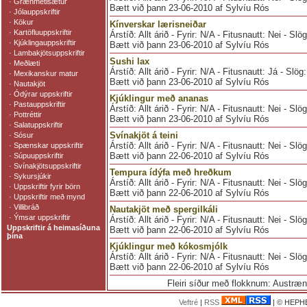
·
Grænmetisætur
Bætt við þann 23-06-2010 af Sylvíu Rós
·
Jólauppskriftir
·
Kökur
Kínverskar lærisneiðar
·
Kartöfluuppskriftir
Árstíð: Allt árið - Fyrir: N/A - Fitusnautt: Nei - Slö
·
Kjúklingauppskriftir
Bætt við þann 23-06-2010 af Sylvíu Rós
·
Lambakjötsuppskriftir
Sushi lax
·
Meðlæti
Árstíð: Allt árið - Fyrir: N/A - Fitusnautt: Já - Slög
·
Mexikanskur matur
Bætt við þann 23-06-2010 af Sylvíu Rós
·
Nautakjöt
·
Ódýrar uppskriftir
Kjúklingur með ananas
·
Pastauppskriftir
Árstíð: Allt árið - Fyrir: N/A - Fitusnautt: Nei - Slö
·
Pottréttir
Bætt við þann 23-06-2010 af Sylvíu Rós
·
Salatuppskriftir
Svínakjöt á teini
·
Sósur
Árstíð: Allt árið - Fyrir: N/A - Fitusnautt: Nei - Slö
·
Spænskar uppskriftir
Bætt við þann 22-06-2010 af Sylvíu Rós
·
Súpuuppskriftir
·
Svínakjötsuppskriftir
Tempura ídýfa með hreðkum
·
Sykursjúkir
Árstíð: Allt árið - Fyrir: N/A - Fitusnautt: Nei - Slö
·
Uppskriftir fyrir börn
Bætt við þann 22-06-2010 af Sylvíu Rós
·
Uppskriftir með mynd
·
Villibráð
Nautakjöt með spergilkáli
·
Ýmsar uppskriftir
Árstíð: Allt árið - Fyrir: N/A - Fitusnautt: Nei - Slö
Uppskriftir á heimasíðuna
Bætt við þann 22-06-2010 af Sylvíu Rós
þína
Kjúklingur með kókosmjólk
Árstíð: Allt árið - Fyrir: N/A - Fitusnautt: Nei - Sl
Bætt við þann 22-06-2010 af Sylvíu Rós
Fleiri síður með flokknum: Austræ
Veftré
|
RSS
| © HEPHE