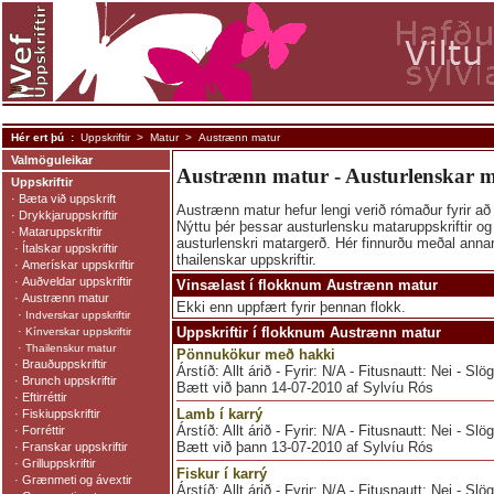
Hér ert þú :
Uppskriftir
>
Matur
> Austrænn matur
Valmöguleikar
Austrænn matur - Austurlenskar m
Uppskriftir
·
Bæta við uppskrift
Austrænn matur hefur lengi verið rómaður fyrir að
·
Drykkjaruppskriftir
Nýttu þér þessar austurlensku mataruppskriftir og
·
Mataruppskriftir
austurlenskri matargerð. Hér finnurðu meðal anna
·
Ítalskar uppskriftir
thailenskar uppskriftir.
·
Amerískar uppskriftir
·
Auðveldar uppskriftir
Vinsælast í flokknum Austrænn matur
·
Austrænn matur
Ekki enn uppfært fyrir þennan flokk.
·
Indverskar uppskriftir
·
Uppskriftir í flokknum Austrænn matur
Kínverskar uppskriftir
·
Thailenskur matur
Pönnukökur með hakki
·
Brauðuppskriftir
Árstíð: Allt árið - Fyrir: N/A - Fitusnautt: Nei - Slö
·
Brunch uppskriftir
Bætt við þann 14-07-2010 af Sylvíu Rós
·
Eftirréttir
Lamb í karrý
·
Fiskiuppskriftir
Árstíð: Allt árið - Fyrir: N/A - Fitusnautt: Nei - Sl
·
Forréttir
Bætt við þann 13-07-2010 af Sylvíu Rós
·
Franskar uppskriftir
·
Grilluppskriftir
Fiskur í karrý
·
Grænmeti og ávextir
Árstíð: Allt árið - Fyrir: N/A - Fitusnautt: Nei - Slö