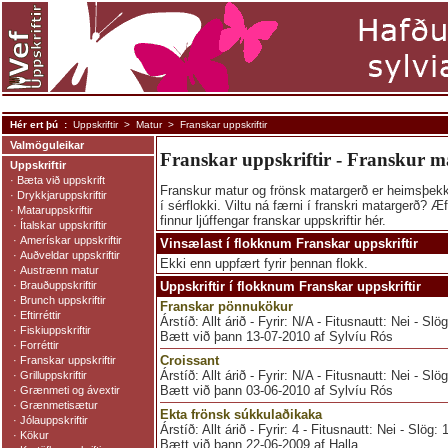
Hér ert þú :
Uppskriftir
>
Matur
> Franskar uppskriftir
Valmöguleikar
Franskar uppskriftir - Franskur m
Uppskriftir
·
Bæta við uppskrift
Franskur matur og frönsk matargerð er heimsþekkt
·
Drykkjaruppskriftir
í sérflokki. Viltu ná færni í franskri matargerð? 
·
Mataruppskriftir
finnur ljúffengar franskar uppskriftir hér.
·
Ítalskar uppskriftir
·
Amerískar uppskriftir
Vinsælast í flokknum Franskar uppskriftir
·
Auðveldar uppskriftir
Ekki enn uppfært fyrir þennan flokk.
·
Austrænn matur
·
Brauðuppskriftir
Uppskriftir í flokknum Franskar uppskriftir
·
Brunch uppskriftir
Franskar pönnukökur
·
Eftirréttir
Árstíð: Allt árið - Fyrir: N/A - Fitusnautt: Nei - Slö
·
Fiskiuppskriftir
Bætt við þann 13-07-2010 af Sylvíu Rós
·
Forréttir
Croissant
·
Franskar uppskriftir
Árstíð: Allt árið - Fyrir: N/A - Fitusnautt: Nei - Slö
·
Grilluppskriftir
Bætt við þann 03-06-2010 af Sylvíu Rós
·
Grænmeti og ávextir
·
Grænmetisætur
Ekta frönsk súkkulaðikaka
·
Jólauppskriftir
Árstíð: Allt árið - Fyrir: 4 - Fitusnautt: Nei - Slög:
·
Kökur
Bætt við þann 22-06-2009 af Halla