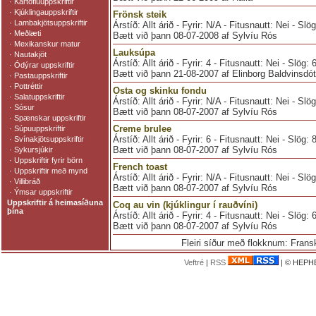
·
Kartöfluuppskriftir
·
Kjúklingauppskriftir
Frönsk steik
·
Lambakjötsuppskriftir
Árstíð: Allt árið - Fyrir: N/A - Fitusnautt: Nei - Slö
·
Meðlæti
Bætt við þann 08-07-2008 af Sylvíu Rós
·
Mexikanskur matur
Lauksúpa
·
Nautakjöt
Árstíð: Allt árið - Fyrir: 4 - Fitusnautt: Nei - Slög:
·
Ódýrar uppskriftir
Bætt við þann 21-08-2007 af Elinborg Baldvinsdótt
·
Pastauppskriftir
·
Pottréttir
Osta og skinku fondu
·
Salatuppskriftir
Árstíð: Allt árið - Fyrir: N/A - Fitusnautt: Nei - Slö
·
Sósur
Bætt við þann 08-07-2007 af Sylvíu Rós
·
Spænskar uppskriftir
Creme brulee
·
Súpuuppskriftir
Árstíð: Allt árið - Fyrir: 6 - Fitusnautt: Nei - Slög:
·
Svínakjötsuppskriftir
Bætt við þann 08-07-2007 af Sylvíu Rós
·
Sykursjúkir
·
Uppskriftir fyrir börn
French toast
·
Uppskriftir með mynd
Árstíð: Allt árið - Fyrir: N/A - Fitusnautt: Nei - Slö
·
Villibráð
Bætt við þann 08-07-2007 af Sylvíu Rós
·
Ýmsar uppskriftir
Uppskriftir á heimasíðuna
Coq au vin (kjúklingur í rauðvíni)
þína
Árstíð: Allt árið - Fyrir: 4 - Fitusnautt: Nei - Slög:
Bætt við þann 08-07-2007 af Sylvíu Rós
Fleiri síður með flokknum: Fransk
Veftré
|
RSS
| © HEPHE