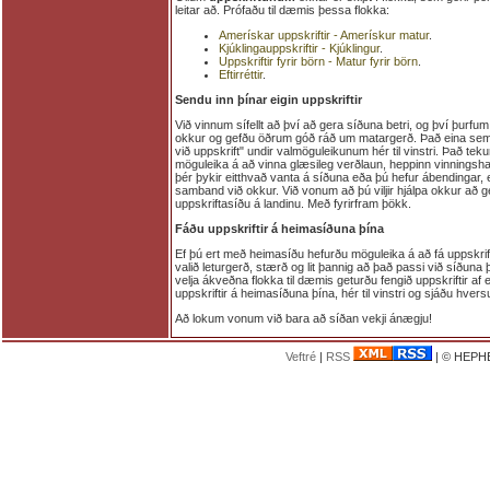
leitar að. Prófaðu til dæmis þessa flokka:
Amerískar uppskriftir - Amerískur matur
.
Kjúklingauppskriftir - Kjúklingur
.
Uppskriftir fyrir börn - Matur fyrir börn
.
Eftirréttir
.
Sendu inn þínar eigin uppskriftir
Við vinnum sífellt að því að gera síðuna betri, og því þurfum 
okkur og gefðu öðrum góð ráð um matargerð. Það eina sem þ
við uppskrift" undir valmöguleikunum hér til vinstri. Það tek
möguleika á að vinna glæsileg verðlaun, heppinn vinningshaf
þér þykir eitthvað vanta á síðuna eða þú hefur ábendingar, 
samband við okkur. Við vonum að þú viljir hjálpa okkur að 
uppskriftasíðu á landinu. Með fyrirfram þökk.
Fáðu uppskriftir á heimasíðuna þína
Ef þú ert með heimasíðu hefurðu möguleika á að fá uppskrif
valið leturgerð, stærð og lit þannig að það passi við síðuna
velja ákveðna flokka til dæmis geturðu fengið uppskriftir af e
uppskriftir á heimasíðuna þína, hér til vinstri og sjáðu hvers
Að lokum vonum við bara að síðan vekji ánægju!
Veftré
|
RSS
| © HEPHE