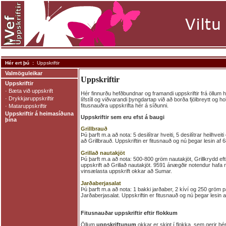
Hér ert þú :
Uppskriftir
Valmöguleikar
Uppskriftir
Uppskriftir
·
Bæta við uppskrift
Hér finnurðu hefðbundnar og framandi uppskriftir frá öllum
·
Drykkjaruppskriftir
lífstíll og viðvarandi þyngdartap við að borða fjölbreytt og hol
fitusnauðra uppskrifta hér á síðunni.
·
Mataruppskriftir
Uppskriftir á heimasíðuna
Uppskriftir sem eru efst á baugi
þína
Grillbrauð
Þú þarft m.a að nota: 5 desilítrar hveiti, 5 desilítrar heilhveit
að Grillbrauð. Uppskriftin er fitusnauð og nú þegar lesin a
Grillað nautakjöt
Þú þarft m.a að nota: 500-800 gröm nautakjöt, Grillkrydd ef
uppskrift að Grillað nautakjöt. 9591 ánægðir notendur hafa n
vinsælasta uppskrift okkar að Sumar.
Jarðaberjasalat
Þú þarft m.a að nota: 1 bakki jarðaber, 2 kíví og 250 gröm p
Jarðaberjasalat. Uppskriftin er fitusnauð og nú þegar lesi
Fitusnauðar uppskriftir eftir flokkum
Öllum
uppskriftunum
okkar er skipt í flokka, sem gerir þ