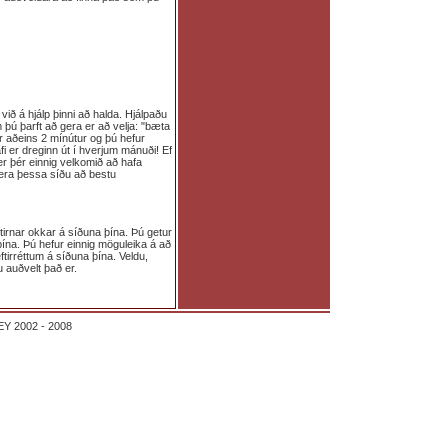
við á hjálp þinni að halda. Hjálpaðu
ú þarft að gera er að velja: "bæta
ur aðeins 2 mínútur og þú hefur
i er dreginn út í hverjum mánuði! Ef
er þér einnig velkomið að hafa
gera þessa síðu að bestu
tirnar okkar á síðuna þína. Þú getur
 þína. Þú hefur einnig möguleika á að
ftirréttum á síðuna þína. Veldu,
u auðvelt það er.
Y 2002 - 2008