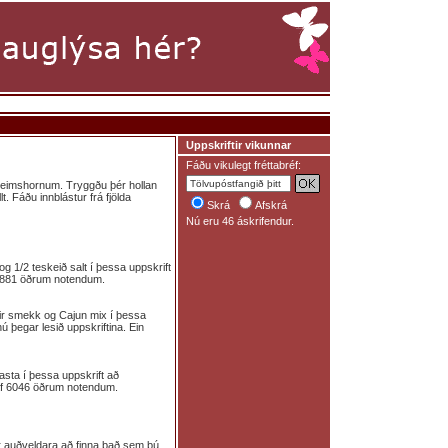
Uppskriftir vikunnar
Fáðu vikulegt fréttabréf:
 heimshornum. Tryggðu þér hollan
lt. Fáðu innblástur frá fjölda
Skrá
Afskrá
Nú eru 46 áskrifendur.
i og 1/2 teskeið salt í þessa uppskrift
f 6881 öðrum notendum.
tir smekk og Cajun mix í þessa
ú þegar lesið uppskriftina. Ein
asta í þessa uppskrift að
n af 6046 öðrum notendum.
ér auðveldara að finna það sem þú