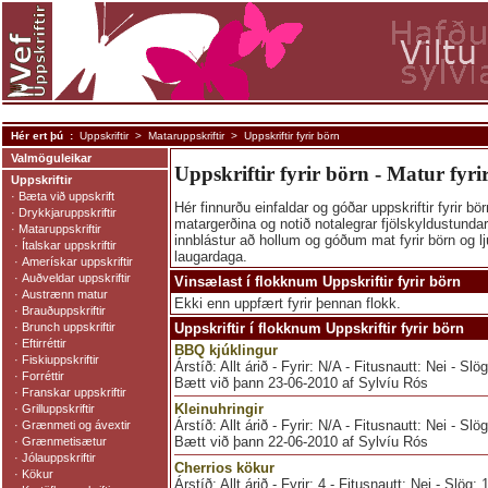
Hér ert þú :
Uppskriftir
>
Mataruppskriftir
> Uppskriftir fyrir börn
Valmöguleikar
Uppskriftir fyrir börn - Matur fyri
Uppskriftir
·
Bæta við uppskrift
Hér finnurðu einfaldar og góðar uppskriftir fyrir bör
·
Drykkjaruppskriftir
matargerðina og notið notalegrar fjölskyldustunda
·
Mataruppskriftir
innblástur að hollum og góðum mat fyrir börn og l
·
Ítalskar uppskriftir
laugardaga.
·
Amerískar uppskriftir
·
Auðveldar uppskriftir
Vinsælast í flokknum Uppskriftir fyrir börn
·
Austrænn matur
Ekki enn uppfært fyrir þennan flokk.
·
Brauðuppskriftir
·
Brunch uppskriftir
Uppskriftir í flokknum Uppskriftir fyrir börn
·
Eftirréttir
BBQ kjúklingur
·
Fiskiuppskriftir
Árstíð: Allt árið - Fyrir: N/A - Fitusnautt: Nei - Sl
·
Forréttir
Bætt við þann 23-06-2010 af Sylvíu Rós
·
Franskar uppskriftir
Kleinuhringir
·
Grilluppskriftir
Árstíð: Allt árið - Fyrir: N/A - Fitusnautt: Nei - Slö
·
Grænmeti og ávextir
Bætt við þann 22-06-2010 af Sylvíu Rós
·
Grænmetisætur
·
Jólauppskriftir
Cherrios kökur
·
Kökur
Árstíð: Allt árið - Fyrir: 4 - Fitusnautt: Nei - Slög: