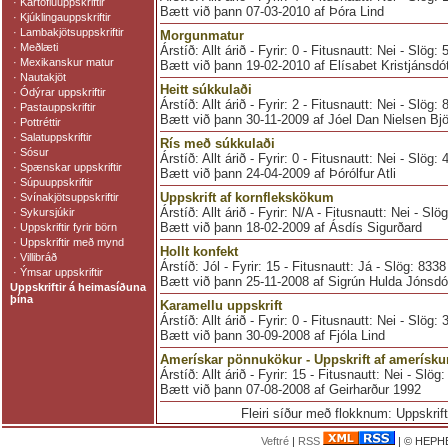
·
Kartöfluuppskriftir
Bætt við þann 07-03-2010 af Þóra Lind
·
Kjúklingauppskriftir
·
Lambakjötsuppskriftir
Morgunmatur
·
Meðlæti
Árstíð: Allt árið - Fyrir: 0 - Fitusnautt: Nei - Slög:
·
Mexikanskur matur
Bætt við þann 19-02-2010 af Elísabet Kristjánsdót
·
Nautakjöt
Heitt súkkulaði
·
Ódýrar uppskriftir
Árstíð: Allt árið - Fyrir: 2 - Fitusnautt: Nei - Slög:
·
Pastauppskriftir
Bætt við þann 30-11-2009 af Jóel Dan Nielsen Bj
·
Pottréttir
·
Salatuppskriftir
Rís með súkkulaði
·
Sósur
Árstíð: Allt árið - Fyrir: 0 - Fitusnautt: Nei - Slög:
·
Spænskar uppskriftir
Bætt við þann 24-04-2009 af Þórólfur Atli
·
Súpuuppskriftir
Uppskrift af kornflekskökum
·
Svínakjötsuppskriftir
Árstíð: Allt árið - Fyrir: N/A - Fitusnautt: Nei - Slö
·
Sykursjúkir
Bætt við þann 18-02-2009 af Ásdís Sigurðard
·
Uppskriftir fyrir börn
·
Uppskriftir með mynd
Hollt konfekt
·
Villibráð
Árstíð: Jól - Fyrir: 15 - Fitusnautt: Já - Slög: 8338
·
Ýmsar uppskriftir
Bætt við þann 25-11-2008 af Sigrún Hulda Jónsdót
Uppskriftir á heimasíðuna
þína
Karamellu uppskrift
Árstíð: Allt árið - Fyrir: 0 - Fitusnautt: Nei - Slög:
Bætt við þann 30-09-2008 af Fjóla Lind
Amerískar pönnukökur - Uppskrift af amerís
Árstíð: Allt árið - Fyrir: 15 - Fitusnautt: Nei - Slög
Bætt við þann 07-08-2008 af Geirharður 1992
Fleiri síður með flokknum: Uppskrifti
Veftré
|
RSS
| © HEPHE