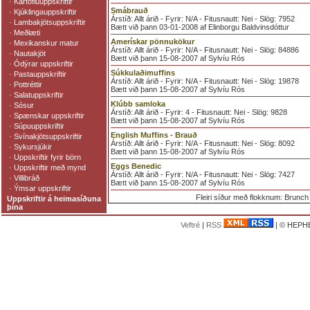
·
Kartöfluuppskriftir
Smábrauð
·
Kjúklingauppskriftir
Árstíð: Allt árið - Fyrir: N/A - Fitusnautt: Nei - Slög: 7952
·
Lambakjötsuppskriftir
Bætt við þann 03-01-2008 af Elinborgu Baldvinsdóttur
·
Meðlæti
Amerískar pönnukökur
·
Mexikanskur matur
Árstíð: Allt árið - Fyrir: N/A - Fitusnautt: Nei - Slög: 84886
·
Nautakjöt
Bætt við þann 15-08-2007 af Sylvíu Rós
·
Ódýrar uppskriftir
Súkkulaðimuffins
·
Pastauppskriftir
Árstíð: Allt árið - Fyrir: N/A - Fitusnautt: Nei - Slög: 19878
·
Pottréttir
Bætt við þann 15-08-2007 af Sylvíu Rós
·
Salatuppskriftir
Klúbb samloka
·
Sósur
Árstíð: Allt árið - Fyrir: 4 - Fitusnautt: Nei - Slög: 9828
·
Spænskar uppskriftir
Bætt við þann 15-08-2007 af Sylvíu Rós
·
Súpuuppskriftir
English Muffins - Brauð
·
Svínakjötsuppskriftir
Árstíð: Allt árið - Fyrir: N/A - Fitusnautt: Nei - Slög: 8092
·
Sykursjúkir
Bætt við þann 15-08-2007 af Sylvíu Rós
·
Uppskriftir fyrir börn
Eggs Benedic
·
Uppskriftir með mynd
Árstíð: Allt árið - Fyrir: N/A - Fitusnautt: Nei - Slög: 7427
·
Villibráð
Bætt við þann 15-08-2007 af Sylvíu Rós
·
Ýmsar uppskriftir
Fleiri síður með flokknum: Brunch 
Uppskriftir á heimasíðuna
þína
Veftré
|
RSS
| © HEPHE