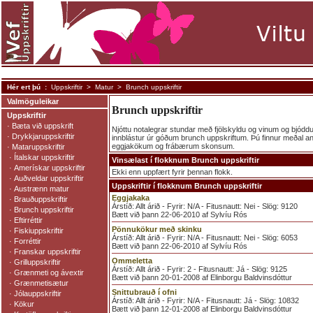
Hér ert þú :
Uppskriftir
>
Matur
> Brunch uppskriftir
Valmöguleikar
Brunch uppskriftir
Uppskriftir
·
Bæta við uppskrift
Njóttu notalegrar stundar með fjölskyldu og vinum og bjódd
·
Drykkjaruppskriftir
innblástur úr góðum brunch uppskriftum. Þú finnur meðal a
eggjakökum og frábærum skonsum.
·
Mataruppskriftir
·
Ítalskar uppskriftir
Vinsælast í flokknum Brunch uppskriftir
·
Amerískar uppskriftir
Ekki enn uppfært fyrir þennan flokk.
·
Auðveldar uppskriftir
Uppskriftir í flokknum Brunch uppskriftir
·
Austrænn matur
Eggjakaka
·
Brauðuppskriftir
Árstíð: Allt árið - Fyrir: N/A - Fitusnautt: Nei - Slög: 9120
·
Brunch uppskriftir
Bætt við þann 22-06-2010 af Sylvíu Rós
·
Eftirréttir
Pönnukökur með skinku
·
Fiskiuppskriftir
Árstíð: Allt árið - Fyrir: N/A - Fitusnautt: Nei - Slög: 6053
·
Forréttir
Bætt við þann 22-06-2010 af Sylvíu Rós
·
Franskar uppskriftir
Ommeletta
·
Grilluppskriftir
Árstíð: Allt árið - Fyrir: 2 - Fitusnautt: Já - Slög: 9125
·
Grænmeti og ávextir
Bætt við þann 20-01-2008 af Elinborgu Baldvinsdóttur
·
Grænmetisætur
Snittubrauð í ofni
·
Jólauppskriftir
Árstíð: Allt árið - Fyrir: N/A - Fitusnautt: Já - Slög: 10832
·
Kökur
Bætt við þann 12-01-2008 af Elinborgu Baldvinsdóttur