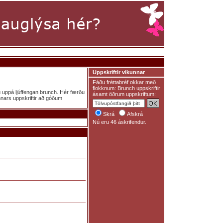
Uppskriftir vikunnar
Fáðu fréttabréf okkar með
flokknum: Brunch uppskriftir
u uppá ljúffengan brunch. Hér færðu
ásamt öðrum uppskriftum:
nnars uppskriftir að góðum
Skrá
Afskrá
Nú eru 46 áskrifendur.