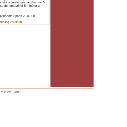
ð fylla ommelettuna svo hún verði
na eftir um það bil 5 mínútur á
dvinsdóttur þann 20.01.08.
glæsileg verðlaun
Y 2002 - 2008