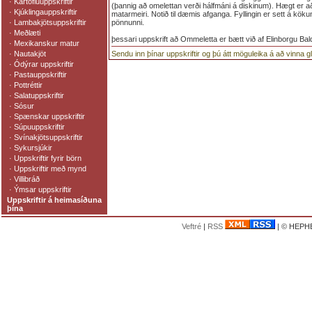
·
Kartöfluuppskriftir
(þannig að omelettan verði hálfmáni á diskinum). Hægt er a
·
Kjúklingauppskriftir
matarmeiri. Notið til dæmis afganga. Fyllingin er sett á köku
·
Lambakjötsuppskriftir
pönnunni.
·
Meðlæti
þessari uppskrift að Ommeletta er bætt við af Elinborgu Bal
·
Mexikanskur matur
·
Nautakjöt
Sendu inn þínar uppskriftir og þú átt möguleika á að vinna 
·
Ódýrar uppskriftir
·
Pastauppskriftir
·
Pottréttir
·
Salatuppskriftir
·
Sósur
·
Spænskar uppskriftir
·
Súpuuppskriftir
·
Svínakjötsuppskriftir
·
Sykursjúkir
·
Uppskriftir fyrir börn
·
Uppskriftir með mynd
·
Villibráð
·
Ýmsar uppskriftir
Uppskriftir á heimasíðuna
þína
Veftré
|
RSS
| © HEPHE