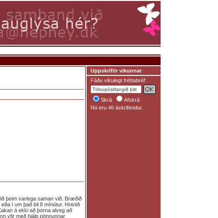
Uppskriftir vikunnar
Fáðu vikulegt fréttabréf:
Skrá
Afskrá
Nú eru 46 áskrifendur.
ndið þeim varlega saman við. Bræðið
 eða í um það bil 8 mínútur. Hristið
Kakan á ekki að þorna alveg að
ginn yfir með hjálp pönnunnar