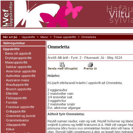
Hér ert þú :
Uppskriftir
>
Matur
>
Ýmsar uppskriftir
> Ommeletta
Valmöguleikar
Ommeletta
Uppskriftir
·
Bæta við uppskrift
Árstíð: Allt árið - Fyrir: 2 - Fitusnautt: Já - Slög: 9124
·
Drykkjaruppskriftir
·
Mataruppskriftir
·
Ítalskar uppskriftir
·
Amerískar uppskriftir
·
Auðveldar uppskriftir
Hráefni:
·
Austrænn matur
Þú þarft eftirfarandi hráefni í uppskrift að
Ommeletta
.
·
Brauðuppskriftir
·
Brunch uppskriftir
2 eggjarauður
·
Eftirréttir
2 matskeiðar vatn
1/4 teskeiðar salt
·
Fiskiuppskriftir
3 eggjahvítur
·
Forréttir
2 matskeiðar smjör
·
Franskar uppskriftir
Evt. allskonar afgangar
·
Grilluppskriftir
Aðferð fyrir Ommeletta:
·
Grænmeti og ávextir
·
Grænmetisætur
Þeytið saman rauður, vatn og salt. Þeytið hvíturnar og bla
·
Jólauppskriftir
smjörið á pönnu og hellið hrærunni út á. Hitið við vægan hita
pönnuna öðru hvoru svo ommelettan festist ekki við hana. 
·
Kökur
ofan. Rennið hálfri omelettunni á disk og leggið hinn helmin