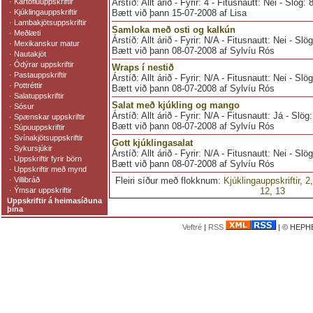
·
Kartöfluuppskriftir
Árstíð: Allt árið - Fyrir: 4 - Fitusnautt: Nei - Slög:
·
Kjúklingauppskriftir
Bætt við þann 15-07-2008 af Lisa
·
Lambakjötsuppskriftir
Samloka með osti og kalkún
·
Meðlæti
Árstíð: Allt árið - Fyrir: N/A - Fitusnautt: Nei - Slö
·
Mexikanskur matur
Bætt við þann 08-07-2008 af Sylvíu Rós
·
Nautakjöt
·
Ódýrar uppskriftir
Wraps í nestið
·
Pastauppskriftir
Árstíð: Allt árið - Fyrir: N/A - Fitusnautt: Nei - Slö
·
Pottréttir
Bætt við þann 08-07-2008 af Sylvíu Rós
·
Salatuppskriftir
Salat með kjúkling og mango
·
Sósur
Árstíð: Allt árið - Fyrir: N/A - Fitusnautt: Já - Slög
·
Spænskar uppskriftir
Bætt við þann 08-07-2008 af Sylvíu Rós
·
Súpuuppskriftir
·
Svínakjötsuppskriftir
Gott kjúklingasalat
·
Sykursjúkir
Árstíð: Allt árið - Fyrir: N/A - Fitusnautt: Nei - Slö
·
Uppskriftir fyrir börn
Bætt við þann 08-07-2008 af Sylvíu Rós
·
Uppskriftir með mynd
·
Villibráð
Fleiri síður með flokknum:
Kjúklingauppskriftir
,
2
·
Ýmsar uppskriftir
12
,
13
Uppskriftir á heimasíðuna
þína
Veftré
|
RSS
| © HEPHE