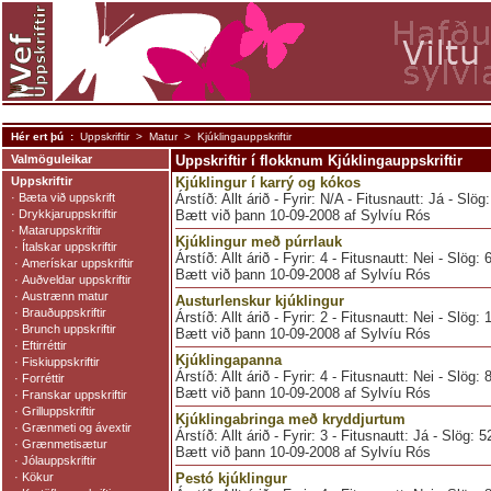
Hér ert þú :
Uppskriftir
>
Matur
> Kjúklingauppskriftir
Valmöguleikar
Uppskriftir í flokknum Kjúklingauppskriftir
Uppskriftir
Kjúklingur í karrý og kókos
·
Bæta við uppskrift
Árstíð: Allt árið - Fyrir: N/A - Fitusnautt: Já - Slö
·
Drykkjaruppskriftir
Bætt við þann 10-09-2008 af Sylvíu Rós
·
Mataruppskriftir
Kjúklingur með púrrlauk
·
Ítalskar uppskriftir
Árstíð: Allt árið - Fyrir: 4 - Fitusnautt: Nei - Slög:
·
Amerískar uppskriftir
Bætt við þann 10-09-2008 af Sylvíu Rós
·
Auðveldar uppskriftir
·
Austrænn matur
Austurlenskur kjúklingur
·
Brauðuppskriftir
Árstíð: Allt árið - Fyrir: 2 - Fitusnautt: Nei - Slög:
·
Brunch uppskriftir
Bætt við þann 10-09-2008 af Sylvíu Rós
·
Eftirréttir
Kjúklingapanna
·
Fiskiuppskriftir
Árstíð: Allt árið - Fyrir: 4 - Fitusnautt: Nei - Slög:
·
Forréttir
Bætt við þann 10-09-2008 af Sylvíu Rós
·
Franskar uppskriftir
·
Grilluppskriftir
Kjúklingabringa með kryddjurtum
·
Grænmeti og ávextir
Árstíð: Allt árið - Fyrir: 3 - Fitusnautt: Já - Slög: 
·
Grænmetisætur
Bætt við þann 10-09-2008 af Sylvíu Rós
·
Jólauppskriftir
·
Kökur
Pestó kjúklingur