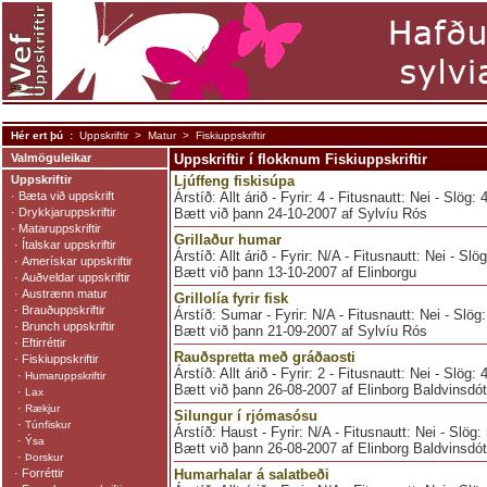
Hér ert þú :
Uppskriftir
>
Matur
> Fiskiuppskriftir
Valmöguleikar
Uppskriftir í flokknum Fiskiuppskriftir
Uppskriftir
Ljúffeng fiskisúpa
·
Bæta við uppskrift
Árstíð: Allt árið - Fyrir: 4 - Fitusnautt: Nei - Slög:
·
Drykkjaruppskriftir
Bætt við þann 24-10-2007 af Sylvíu Rós
·
Mataruppskriftir
Grillaður humar
·
Ítalskar uppskriftir
Árstíð: Allt árið - Fyrir: N/A - Fitusnautt: Nei - Sl
·
Amerískar uppskriftir
Bætt við þann 13-10-2007 af Elinborgu
·
Auðveldar uppskriftir
·
Austrænn matur
Grillolía fyrir fisk
·
Brauðuppskriftir
Árstíð: Sumar - Fyrir: N/A - Fitusnautt: Nei - Slög
·
Brunch uppskriftir
Bætt við þann 21-09-2007 af Sylvíu Rós
·
Eftirréttir
Rauðspretta með gráðaosti
·
Fiskiuppskriftir
Árstíð: Allt árið - Fyrir: 2 - Fitusnautt: Nei - Slög:
·
Humaruppskriftir
Bætt við þann 26-08-2007 af Elinborg Baldvinsdótt
·
Lax
·
Rækjur
Silungur í rjómasósu
·
Túnfiskur
Árstíð: Haust - Fyrir: N/A - Fitusnautt: Nei - Slög:
·
Ýsa
Bætt við þann 26-08-2007 af Elinborg Baldvinsdótt
·
Þorskur
·
Forréttir
Humarhalar á salatbeði