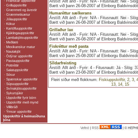
·
Franskar uppskriftir
Árstíð: Allt árið - Fyrir: N/A - Fitusnautt: Nei - Slö
·
Grilluppskriftir
Bætt við þann 26-08-2007 af Elinborg Baldvinsdótt
·
Grænmeti og ávextir
Humaréttur sælkerans
·
Grænmetisætur
Árstíð: Allt árið - Fyrir: N/A - Fitusnautt: Nei - Slö
·
Jólauppskriftir
Bætt við þann 26-08-2007 af Elinborg Baldvinsdótt
·
Kökur
·
Kartöfluuppskriftir
Grillaður lax
·
Kjúklingauppskriftir
Árstíð: Allt árið - Fyrir: N/A - Fitusnautt: Nei - Sl
·
Lambakjötsuppskriftir
Bætt við þann 26-08-2007 af Elinborg Baldvinsdótt
·
Meðlæti
Fiskréttur með pasta
·
Mexikanskur matur
Árstíð: Allt árið - Fyrir: N/A - Fitusnautt: Nei - Slö
·
Nautakjöt
Bætt við þann 25-08-2007 af Elinborgu Baldvinsdó
·
Ódýrar uppskriftir
·
Pastauppskriftir
Síldarfreisting
·
Pottréttir
Árstíð: Allt árið - Fyrir: 4 - Fitusnautt: Já - Slög: 
·
Salatuppskriftir
Bætt við þann 23-08-2007 af Elinborg Baldvinsdótt
·
Sósur
·
Spænskar uppskriftir
Fleiri síður með flokknum:
Fiskiuppskriftir
,
2
,
3
,
·
Súpuuppskriftir
13
,
14
,
15
·
Svínakjötsuppskriftir
·
Sykursjúkir
·
Uppskriftir fyrir börn
·
Uppskriftir með mynd
·
Villibráð
·
Ýmsar uppskriftir
Uppskriftir á heimasíðuna
þína
Veftré
|
RSS
| © HEPHE