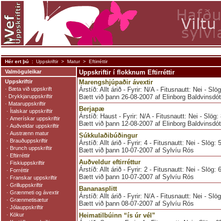
Hér ert þú :
Uppskriftir
>
Matur
> Eftirréttir
Valmöguleikar
Uppskriftir í flokknum Eftirréttir
Uppskriftir
Marengshjúpaðir ávextir
·
Bæta við uppskrift
Árstíð: Allt árið - Fyrir: N/A - Fitusnautt: Nei - Slö
·
Drykkjaruppskriftir
Bætt við þann 26-08-2007 af Elinborg Baldvinsdótt
·
Mataruppskriftir
Berjapæ
·
Ítalskar uppskriftir
Árstíð: Haust - Fyrir: N/A - Fitusnautt: Nei - Slög:
·
Amerískar uppskriftir
Bætt við þann 12-08-2007 af Elinborg Baldvinsdótt
·
Auðveldar uppskriftir
·
Austrænn matur
Súkkulaðibúðingur
·
Brauðuppskriftir
Árstíð: Allt árið - Fyrir: 4 - Fitusnautt: Nei - Slög:
·
Brunch uppskriftir
Bætt við þann 10-07-2007 af Sylvíu Rós
·
Eftirréttir
Auðveldur eftirréttur
·
Fiskiuppskriftir
Árstíð: Allt árið - Fyrir: 2 - Fitusnautt: Nei - Slög:
·
Forréttir
Bætt við þann 10-07-2007 af Sylvíu Rós
·
Franskar uppskriftir
·
Grilluppskriftir
Bananasplitt
·
Grænmeti og ávextir
Árstíð: Allt árið - Fyrir: N/A - Fitusnautt: Nei - Slö
·
Grænmetisætur
Bætt við þann 08-07-2007 af Sylvíu Rós
·
Jólauppskriftir
·
Kökur
Heimatilbúinn “ís úr vél”