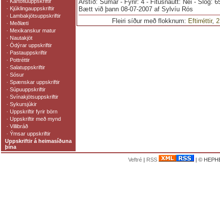
·
Kartöfluuppskriftir
Árstíð: Sumar - Fyrir: 4 - Fitusnautt: Nei - Slög: 
·
Kjúklingauppskriftir
Bætt við þann 08-07-2007 af Sylvíu Rós
·
Lambakjötsuppskriftir
Fleiri síður með flokknum:
Eftirréttir
,
2
·
Meðlæti
·
Mexikanskur matur
·
Nautakjöt
·
Ódýrar uppskriftir
·
Pastauppskriftir
·
Pottréttir
·
Salatuppskriftir
·
Sósur
·
Spænskar uppskriftir
·
Súpuuppskriftir
·
Svínakjötsuppskriftir
·
Sykursjúkir
·
Uppskriftir fyrir börn
·
Uppskriftir með mynd
·
Villibráð
·
Ýmsar uppskriftir
Uppskriftir á heimasíðuna
þína
Veftré
|
RSS
| © HEPHE