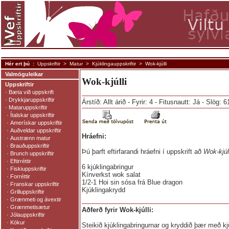
Hér ert þú :
Uppskriftir
>
Matur
>
Kjúklingauppskriftir
> Wok-kjúlli
Valmöguleikar
Wok-kjúlli
Uppskriftir
·
Bæta við uppskrift
·
Drykkjaruppskriftir
Árstíð: Allt árið - Fyrir: 4 - Fitusnautt: Já - Slög: 
·
Mataruppskriftir
·
Ítalskar uppskriftir
·
Amerískar uppskriftir
·
Auðveldar uppskriftir
Hráefni:
·
Austrænn matur
·
Brauðuppskriftir
Þú þarft eftirfarandi hráefni í uppskrift að
Wok-kjúl
·
Brunch uppskriftir
·
Eftirréttir
6 kjúklingabringur
·
Fiskiuppskriftir
Kínverkst wok salat
·
Forréttir
1/2-1 Hoi sin sósa frá Blue dragon
·
Franskar uppskriftir
Kjúklingakrydd
·
Grilluppskriftir
·
Grænmeti og ávextir
·
Grænmetisætur
Aðferð fyrir Wok-kjúlli:
·
Jólauppskriftir
·
Kökur
Steikið kjúklingabringurnar og kryddið þær með kj