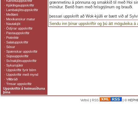
·
Kartöfluuppskriftir
grænmetinu á pönnuna og smakkið til með Hoi sin 
·
Kjúklingauppskriftir
mínútur. Berið fram með hrísgrjónum og brauði.
·
Lambakjötsuppskriftir
·
Meðlæti
þessari uppskrift að Wok-kjúlli er bætt við af Syl
·
Mexikanskur matur
Sendu inn þínar uppskriftir og þú átt möguleika á
·
Nautakjöt
·
Ódýrar uppskriftir
·
Pastauppskriftir
·
Pottréttir
·
Salatuppskriftir
·
Sósur
·
Spænskar uppskriftir
·
Súpuuppskriftir
·
Svínakjötsuppskriftir
·
Sykursjúkir
·
Uppskriftir fyrir börn
·
Uppskriftir með mynd
·
Villibráð
·
Ýmsar uppskriftir
Uppskriftir á heimasíðuna
þína
Veftré
|
RSS
| © HEPHE