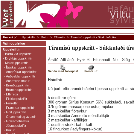
Hér ert þú :
Uppskriftir
>
Matur
>
Eftirréttir
> Tíramísú uppskrift - Súkkulaði tíra...
Valmöguleikar
Tíramísú uppskrift - Súkkulaði tír
Uppskriftir
·
Bæta við uppskrift
·
Drykkjaruppskriftir
Árstíð: Allt árið - Fyrir: 6 - Fitusnautt: Nei - Slög:
·
Mataruppskriftir
·
Ítalskar uppskriftir
·
Amerískar uppskriftir
·
Auðveldar uppskriftir
Hráefni:
·
Austrænn matur
·
Brauðuppskriftir
Þú þarft eftirfarandi hráefni í þessa uppskrift af s
·
Brunch uppskriftir
·
Eftirréttir
5 desilítrar rjómi
·
Fiskiuppskriftir
300 grömm Síríus Konsum 56% súkkulaði, saxað
·
Forréttir
375 grömm mascarpone-ostur, mjúkur
·
Franskar uppskriftir
3 marskeiðar flórsykur
·
Grilluppskriftir
3 matskeiðar Ameretto-möndlulíkjör
·
Grænmeti og ávextir
2 matskeiðar kaffilíkjör
·
Grænmetisætur
1 desilítri sterkt kaffi, kalt
·
Jólauppskriftir
16 fingurkex (ladyfingers-kökur)
·
Kökur