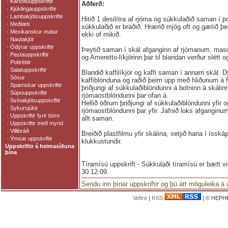
·
Kartöfluuppskriftir
Aðferð:
·
Kjúklingauppskriftir
·
Lambakjötsuppskriftir
Hitið 1 desilítra af rjóma og súkkulaðið saman í po
·
Meðlæti
súkkulaðið er bráðið. Hrærið mjög oft og gætið þe
·
Mexikanskur matur
ekki of mikið.
·
Nautakjöt
·
Ódýrar uppskriftir
Þeytið saman í skál afganginn af rjómanum, masc
·
Pastauppskriftir
og Ameretto-líkjörinn þar til blandan verður slétt o
·
Pottréttir
·
Salatuppskriftir
Blandið kaffilíkjör og kaffi saman í annarri skál.
·
Sósur
kaffiblönduna og raðið þeim upp með hliðunum á fall
·
Spænskar uppskriftir
þriðjungi af súkkulaðiblöndunni á botninn á skálinn
·
Súpuuppskriftir
rjómaostblöndunni þar ofan á.
·
Svínakjötsuppskriftir
Hellið öðrum þriðjungi af súkkulaðiblöndunni yfir 
·
Sykursjúkir
rjómaostblöndunni þar yfir. Jafnið loks afganginum
·
Uppskriftir fyrir börn
allt saman.
·
Uppskriftir með mynd
·
Villibráð
Breiðið plastfilmu yfir skálina, setjið hana í ísská
·
Ýmsar uppskriftir
klukkustundir.
Uppskriftir á heimasíðuna
þína
Tíramísú uppskrift - Súkkulaði tíramísú er bætt v
30.12.09.
Sendu inn þínar uppskriftir og þú átt möguleika á
Veftré
|
RSS
| © HEPHE