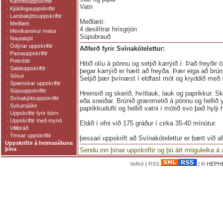
·
Kartöfluuppskriftir
Vatn
·
Kjúklingauppskriftir
·
Lambakjötsuppskriftir
Meðlæti:
·
Meðlæti
4 desilítrar hrísgrjón
·
Mexikanskur matur
Súpubrauð
·
Nautakjöt
·
Ódýrar uppskriftir
Aðferð fyrir Svínakótelettur:
·
Pastauppskriftir
·
Pottréttir
Hitið olíu á pönnu og setjið karrýið í. Það freyðir ör
·
Salatuppskriftir
þegar karrýið er hætt að freyða. Þær eiga að brúna
·
Sósur
Setjið þær þvínæst í eldfast mót og kryddið með s
·
Spænskar uppskriftir
·
Súpuuppskriftir
Hreinsið og skerið, hvítlauk, lauk og paprikkur. Sk
·
Svínakjötsuppskriftir
eða sneiðar. Brúnið grænmetið á pönnu og hellið y
·
Sykursjúkir
paprikkudufti og hellið vatni í mótið svo það hylji 
·
Uppskriftir fyrir börn
·
Uppskriftir með mynd
Eldið í ofni við 175 gráður í cirka 35-40 mínútur.
·
Villibráð
·
Ýmsar uppskriftir
þessari uppskrift að Svínakótelettur er bætt við 
Uppskriftir á heimasíðuna
þína
Sendu inn þínar uppskriftir og þú átt möguleika á
Veftré
|
RSS
| © HEPHE