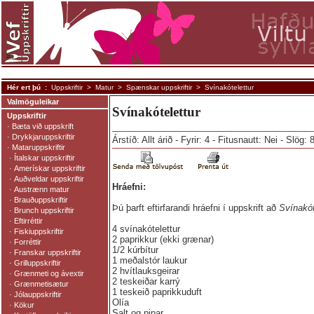
Hér ert þú :
Uppskriftir
>
Matur
>
Spænskar uppskriftir
> Svínakótelettur
Valmöguleikar
Svínakótelettur
Uppskriftir
·
Bæta við uppskrift
·
Drykkjaruppskriftir
Árstíð: Allt árið - Fyrir: 4 - Fitusnautt: Nei - Slög:
·
Mataruppskriftir
·
Ítalskar uppskriftir
·
Amerískar uppskriftir
·
Auðveldar uppskriftir
Hráefni:
·
Austrænn matur
·
Brauðuppskriftir
Þú þarft eftirfarandi hráefni í uppskrift að
Svínakót
·
Brunch uppskriftir
·
Eftirréttir
4 svínakótelettur
·
Fiskiuppskriftir
2 paprikkur (ekki grænar)
·
Forréttir
1/2 kúrbítur
·
Franskar uppskriftir
1 meðalstór laukur
·
Grilluppskriftir
2 hvítlauksgeirar
·
Grænmeti og ávextir
2 teskeiðar karrý
·
Grænmetisætur
1 teskeið paprikkuduft
·
Jólauppskriftir
Olía
·
Kökur
Salt og pipar