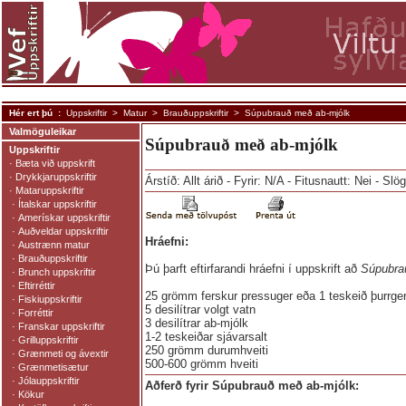
Hér ert þú :
Uppskriftir
>
Matur
>
Brauðuppskriftir
> Súpubrauð með ab-mjólk
Valmöguleikar
Súpubrauð með ab-mjólk
Uppskriftir
·
Bæta við uppskrift
·
Drykkjaruppskriftir
Árstíð: Allt árið - Fyrir: N/A - Fitusnautt: Nei - Slö
·
Mataruppskriftir
·
Ítalskar uppskriftir
·
Amerískar uppskriftir
·
Auðveldar uppskriftir
Hráefni:
·
Austrænn matur
·
Brauðuppskriftir
Þú þarft eftirfarandi hráefni í uppskrift að
Súpubra
·
Brunch uppskriftir
·
Eftirréttir
25 grömm ferskur pressuger eða 1 teskeið þurrge
·
Fiskiuppskriftir
5 desilítrar volgt vatn
·
Forréttir
3 desilítrar ab-mjólk
·
Franskar uppskriftir
1-2 teskeiðar sjávarsalt
·
Grilluppskriftir
250 grömm durumhveiti
·
Grænmeti og ávextir
500-600 grömm hveiti
·
Grænmetisætur
·
Jólauppskriftir
Aðferð fyrir Súpubrauð með ab-mjólk:
·
Kökur