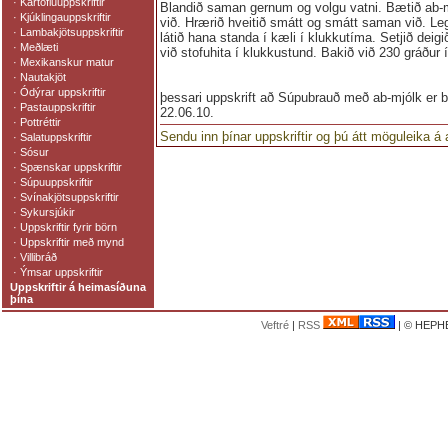
·
Kartöfluuppskriftir
Blandið saman gernum og volgu vatni. Bætið ab-m
·
Kjúklingauppskriftir
við. Hrærið hveitið smátt og smátt saman við. Legg
·
Lambakjötsuppskriftir
látið hana standa í kæli í klukkutíma. Setjið deigi
·
Meðlæti
við stofuhita í klukkustund. Bakið við 230 gráður 
·
Mexikanskur matur
·
Nautakjöt
·
Ódýrar uppskriftir
þessari uppskrift að Súpubrauð með ab-mjólk er b
·
Pastauppskriftir
22.06.10.
·
Pottréttir
Sendu inn þínar uppskriftir og þú átt möguleika á
·
Salatuppskriftir
·
Sósur
·
Spænskar uppskriftir
·
Súpuuppskriftir
·
Svínakjötsuppskriftir
·
Sykursjúkir
·
Uppskriftir fyrir börn
·
Uppskriftir með mynd
·
Villibráð
·
Ýmsar uppskriftir
Uppskriftir á heimasíðuna
þína
Veftré
|
RSS
| © HEPHE