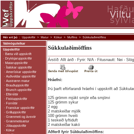
Hér ert þú :
Uppskriftir
>
Matur
>
Kökur
>
Muffins
> Súkkulaðimöffins
Valmöguleikar
Súkkulaðimöffins
Uppskriftir
·
Bæta við uppskrift
·
Drykkjaruppskriftir
Árstíð: Allt árið - Fyrir: N/A - Fitusnautt: Nei - Sl
·
Mataruppskriftir
·
Ítalskar uppskriftir
·
Amerískar uppskriftir
·
Auðveldar uppskriftir
Hráefni:
·
Austrænn matur
·
Brauðuppskriftir
Þú þarft eftirfarandi hráefni í uppskrift að
Súkkulað
·
Brunch uppskriftir
·
Eftirréttir
125 grömm mjúkt smjör eða smjörvi
·
Fiskiuppskriftir
125 grömm sykur
·
Forréttir
2 egg
·
Franskar uppskriftir
2 matskeiðar mjólk
·
Grilluppskriftir
100 grömm hveiti
·
Grænmeti og ávextir
1 teskeið lyftiduft
·
Grænmetisætur
2 matskeiðar kakó
·
Jólauppskriftir
·
Kökur
Aðferð fyrir Súkkulaðimöffins: