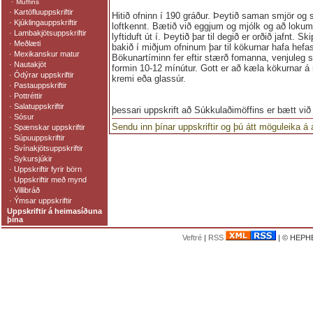
·
Muffins
·
Kartöfluuppskriftir
Hitið ofninn í 190 gráður. Þeytið saman smjör og sy
·
Kjúklingauppskriftir
loftkennt. Bætið við eggjum og mjólk og að lokum 
·
Lambakjötsuppskriftir
lyftiduft út í. Þeytið þar til degið er orðið jafnt. S
·
Meðlæti
bakið í miðjum ofninum þar til kökurnar hafa hefast
·
Mexikanskur matur
Bökunartíminn fer eftir stærð fomanna, venjuleg 
·
Nautakjöt
formin 10-12 mínútur. Gott er að kæla kökurnar á
·
Ódýrar uppskriftir
kremi eða glassúr.
·
Pastauppskriftir
·
Pottréttir
·
Salatuppskriftir
þessari uppskrift að Súkkulaðimöffins er bætt við
·
Sósur
Sendu inn þínar uppskriftir og þú átt möguleika á
·
Spænskar uppskriftir
·
Súpuuppskriftir
·
Svínakjötsuppskriftir
·
Sykursjúkir
·
Uppskriftir fyrir börn
·
Uppskriftir með mynd
·
Villibráð
·
Ýmsar uppskriftir
Uppskriftir á heimasíðuna
þína
Veftré
|
RSS
| © HEPHE