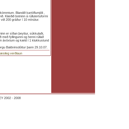
kömmtum. Blandið kartöflumjöli ,
ð. Klæðið botninn á rúllutertuformi
 við 200 gráður í 10 mínútur.
minn er síðan þeyttur, súkkulaði,
með fyllingunni og henni rúllað
um ávöxtum og kæld í 1 klukkustund
borgu Baldvinsdóttur þann 29.10.07.
glæsileg verðlaun
Y 2002 - 2008