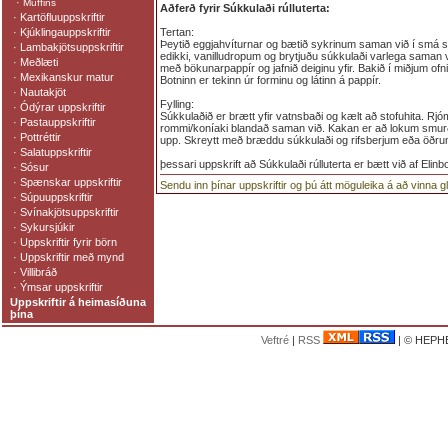
·
Muffins
Aðferð fyrir Súkkulaði rúlluterta:
·
Kartöfluuppskriftir
·
Kjúklingauppskriftir
Tertan:
Þeytið eggjahvíturnar og bætið sykrinum saman við í smá s
·
Lambakjötsuppskriftir
edikki, vanilludropum og brytjuðu súkkulaði varlega saman vi
·
Meðlæti
með bökunarpappír og jafnið deiginu yfir. Bakið í miðjum ofni
·
Mexikanskur matur
Botninn er tekinn úr forminu og látinn á pappír.
·
Nautakjöt
Fylling:
·
Ódýrar uppskriftir
Súkkulaðið er brætt yfir vatnsbaði og kælt að stofuhita. Rjó
·
Pastauppskriftir
rommi/koníaki blandað saman við. Kakan er að lokum smurð 
·
Pottréttir
upp. Skreytt með bræddu súkkulaði og rifsberjum eða öðr
·
Salatuppskriftir
þessari uppskrift að Súkkulaði rúlluterta er bætt við af Elin
·
Sósur
·
Spænskar uppskriftir
Sendu inn þínar uppskriftir og þú átt möguleika á að vinna 
·
Súpuuppskriftir
·
Svínakjötsuppskriftir
·
Sykursjúkir
·
Uppskriftir fyrir börn
·
Uppskriftir með mynd
·
Villibráð
·
Ýmsar uppskriftir
Uppskriftir á heimasíðuna
þína
Veftré
|
RSS
| © HEPHE