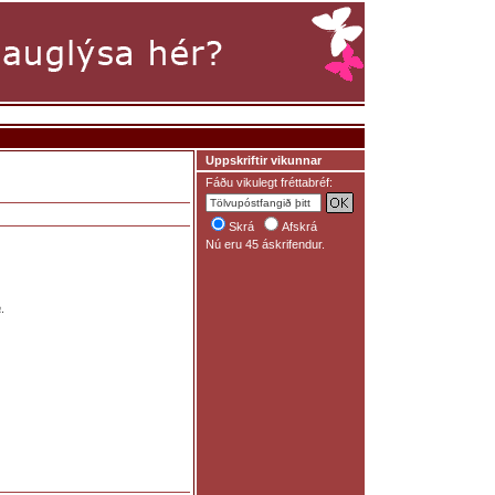
Uppskriftir vikunnar
Fáðu vikulegt fréttabréf:
Skrá
Afskrá
Nú eru 45 áskrifendur.
a
.