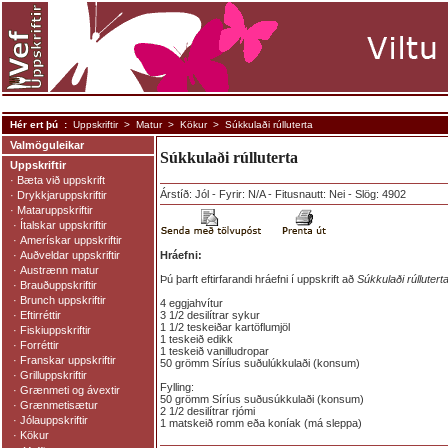
Hér ert þú :
Uppskriftir
>
Matur
>
Kökur
> Súkkulaði rúlluterta
Valmöguleikar
Súkkulaði rúlluterta
Uppskriftir
·
Bæta við uppskrift
Árstíð: Jól - Fyrir: N/A - Fitusnautt: Nei - Slög: 4902
·
Drykkjaruppskriftir
·
Mataruppskriftir
·
Ítalskar uppskriftir
·
Amerískar uppskriftir
·
Auðveldar uppskriftir
Hráefni:
·
Austrænn matur
Þú þarft eftirfarandi hráefni í uppskrift að
Súkkulaði rúllutert
·
Brauðuppskriftir
·
Brunch uppskriftir
4 eggjahvítur
·
Eftirréttir
3 1/2 desilítrar sykur
1 1/2 teskeiðar kartöflumjöl
·
Fiskiuppskriftir
1 teskeið edikk
·
Forréttir
1 teskeið vanilludropar
·
Franskar uppskriftir
50 grömm Síríus suðulúkkulaði (konsum)
·
Grilluppskriftir
Fylling:
·
Grænmeti og ávextir
50 grömm Síríus suðusúkkulaði (konsum)
·
Grænmetisætur
2 1/2 desilítrar rjómi
·
Jólauppskriftir
1 matskeið romm eða koníak (má sleppa)
·
Kökur