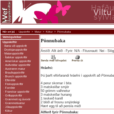
Hér ert þú :
Uppskriftir
>
Matur
>
Kökur
> Pönnubaka
Valmöguleikar
Pönnubaka
Uppskriftir
·
Bæta við uppskrift
·
Drykkjaruppskriftir
Árstíð: Allt árið - Fyrir: N/A - Fitusnautt: Nei - Slö
·
Mataruppskriftir
·
Ítalskar uppskriftir
·
Amerískar uppskriftir
·
Auðveldar uppskriftir
Hráefni:
·
Austrænn matur
·
Brauðuppskriftir
Þú þarft eftirfarandi hráefni í uppskrift að
Pönnub
·
Brunch uppskriftir
·
Eftirréttir
4 perur skornar í bita
·
Fiskiuppskriftir
3 matskeiðar smjör
·
Forréttir
50 grömm valhnetur
·
Franskar uppskriftir
3 matskeiðar hunang
·
Grilluppskriftir
1 teskeið kanill
·
Grænmeti og ávextir
2 blöð af frosnu smjördeigi
·
Grænmetisætur
Hært egg til að pensla með
·
Jólauppskriftir
·
Kökur
Aðferð fyrir Pönnubaka: