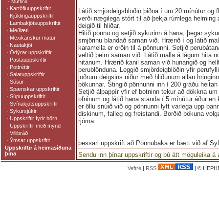
·
Muffins
·
Kartöfluuppskriftir
Látið smjördeigsblöðin þiðna í um 20 mínútur og fl
·
Kjúklingauppskriftir
verði nægilega stórt til að þekja rúmlega helming a
·
Lambakjötsuppskriftir
deigið til hliðar.
·
Meðlæti
Hitið pönnu og setjið sykurinn á hana, þegar syku
·
Mexikanskur matur
smjörinu blandað saman við. Hrærið í og látið malla
·
Nautakjöt
karamella er orðin til á pönnunni. Setjið perubátan
·
Ódýrar uppskriftir
veltið þeim saman við. Látið malla á lágum hita 
·
Pastauppskriftir
hitanum. Hrærið kanil saman við hunangið og hellti
·
Pottréttir
perublönduna. Leggið smjördeigblöðin yfir perufyll
·
Salatuppskriftir
jöðrum deigsins niður með hliðunum allan hringin
·
Sósur
bökunnar. Stingið pönnunni inn í 200 gráðu heitan 
·
Spænskar uppskriftir
Setjið álpappír yfir ef botninn tekur að dökkna um
·
Súpuuppskriftir
ofninum og látið hana standa í 5 mínútur áður en k
·
Svínakjötsuppskriftir
er öllu snúið við og pönnunni lyft varlega upp þanni
·
Sykursjúkir
diskinum, falleg og freistandi. Borðið bökuna vol
·
Uppskriftir fyrir börn
rjóma.
·
Uppskriftir með mynd
·
Villibráð
·
Ýmsar uppskriftir
þessari uppskrift að Pönnubaka er bætt við af Sy
Uppskriftir á heimasíðuna
þína
Sendu inn þínar uppskriftir og þú átt möguleika á
Veftré
|
RSS
| © HEPHE