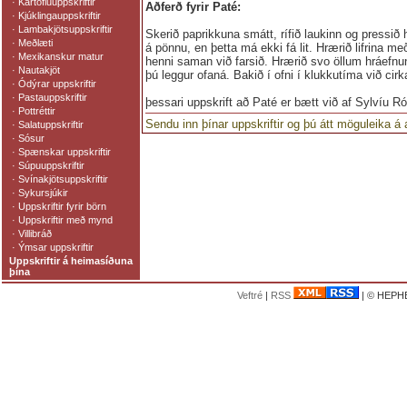
·
Kartöfluuppskriftir
Aðferð fyrir Paté:
·
Kjúklingauppskriftir
·
Lambakjötsuppskriftir
Skerið paprikkuna smátt, rífið laukinn og pressið h
·
Meðlæti
á pönnu, en þetta má ekki fá lit. Hrærið lifrina me
·
Mexikanskur matur
henni saman við farsið. Hrærið svo öllum hráefnun
·
Nautakjöt
þú leggur ofaná. Bakið í ofni í klukkutíma við cirk
·
Ódýrar uppskriftir
·
Pastauppskriftir
þessari uppskrift að Paté er bætt við af Sylvíu R
·
Pottréttir
Sendu inn þínar uppskriftir og þú átt möguleika á
·
Salatuppskriftir
·
Sósur
·
Spænskar uppskriftir
·
Súpuuppskriftir
·
Svínakjötsuppskriftir
·
Sykursjúkir
·
Uppskriftir fyrir börn
·
Uppskriftir með mynd
·
Villibráð
·
Ýmsar uppskriftir
Uppskriftir á heimasíðuna
þína
Veftré
|
RSS
| © HEPHE