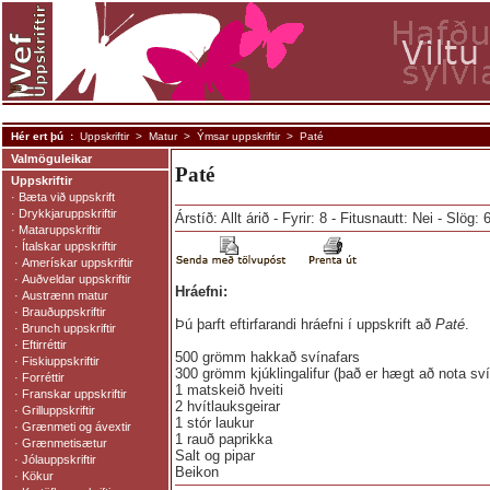
Hér ert þú :
Uppskriftir
>
Matur
>
Ýmsar uppskriftir
> Paté
Valmöguleikar
Paté
Uppskriftir
·
Bæta við uppskrift
·
Drykkjaruppskriftir
Árstíð: Allt árið - Fyrir: 8 - Fitusnautt: Nei - Slög:
·
Mataruppskriftir
·
Ítalskar uppskriftir
·
Amerískar uppskriftir
·
Auðveldar uppskriftir
Hráefni:
·
Austrænn matur
·
Brauðuppskriftir
Þú þarft eftirfarandi hráefni í uppskrift að
Paté
.
·
Brunch uppskriftir
·
Eftirréttir
500 grömm hakkað svínafars
·
Fiskiuppskriftir
300 grömm kjúklingalifur (það er hægt að nota sví
·
Forréttir
1 matskeið hveiti
·
Franskar uppskriftir
2 hvítlauksgeirar
·
Grilluppskriftir
1 stór laukur
·
Grænmeti og ávextir
1 rauð paprikka
·
Grænmetisætur
Salt og pipar
·
Jólauppskriftir
Beikon
·
Kökur