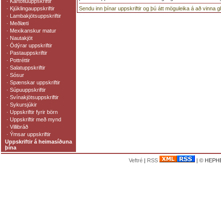
·
Kartöfluuppskriftir
·
Kjúklingauppskriftir
Sendu inn þínar uppskriftir og þú átt möguleika á að vinna 
·
Lambakjötsuppskriftir
·
Meðlæti
·
Mexikanskur matur
·
Nautakjöt
·
Ódýrar uppskriftir
·
Pastauppskriftir
·
Pottréttir
·
Salatuppskriftir
·
Sósur
·
Spænskar uppskriftir
·
Súpuuppskriftir
·
Svínakjötsuppskriftir
·
Sykursjúkir
·
Uppskriftir fyrir börn
·
Uppskriftir með mynd
·
Villibráð
·
Ýmsar uppskriftir
Uppskriftir á heimasíðuna
þína
Veftré
|
RSS
| © HEPHE