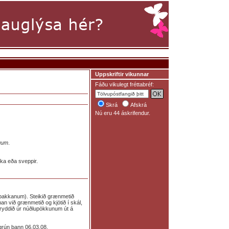
Uppskriftir vikunnar
Fáðu vikulegt fréttabréf:
Skrá
Afskrá
Nú eru 44 áskrifendur.
gum
.
ika eða sveppir.
 pakkanum). Steikið grænmetið
man við grænmetið og kjötið í skál,
a kryddið úr núðlupökkunum út á
grún þann 06.03.08.