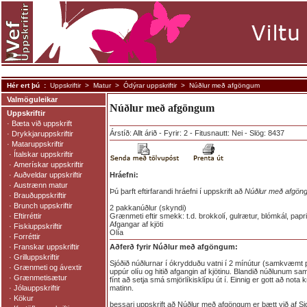
Hér ert þú :
Uppskriftir
>
Matur
>
Ódýrar uppskriftir
> Núðlur með afgöngum
Valmöguleikar
Núðlur með afgöngum
Uppskriftir
·
Bæta við uppskrift
Árstíð: Allt árið - Fyrir: 2 - Fitusnautt: Nei - Slög: 8437
·
Drykkjaruppskriftir
·
Mataruppskriftir
·
Ítalskar uppskriftir
·
Amerískar uppskriftir
·
Auðveldar uppskriftir
Hráefni:
·
Austrænn matur
Þú þarft eftirfarandi hráefni í uppskrift að
Núðlur með afgön
·
Brauðuppskriftir
·
Brunch uppskriftir
2 pakkanúðlur (skyndi)
·
Eftirréttir
Grænmeti eftir smekk: t.d. brokkolí, gulrætur, blómkál, papr
Afgangar af kjöti
·
Fiskiuppskriftir
Olía
·
Forréttir
·
Franskar uppskriftir
Aðferð fyrir Núðlur með afgöngum:
·
Grilluppskriftir
Sjóðið núðlurnar í ókrydduðu vatni í 2 mínútur (samkvæmt
·
Grænmeti og ávextir
uppúr olíu og hitið afgangin af kjötinu. Blandið núðlunum sa
·
Grænmetisætur
fínt að setja smá smjörlíkisklípu út í. Einnig er gott að not
·
Jólauppskriftir
matinn.
·
Kökur
þessari uppskrift að Núðlur með afgöngum er bætt við af Si