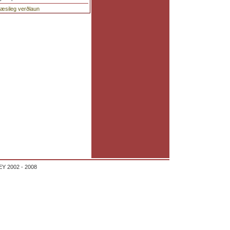
glæsileg verðlaun
Y 2002 - 2008