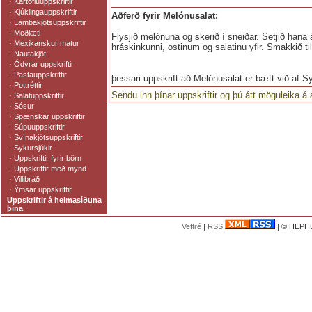
·
Kartöfluuppskriftir
·
Kjúklingauppskriftir
Aðferð fyrir Melónusalat:
·
Lambakjötsuppskriftir
·
Meðlæti
Flysjið melónuna og skerið í sneiðar. Setjið hana á 
·
Mexikanskur matur
hráskinkunni, ostinum og salatinu yfir. Smakkið til
·
Nautakjöt
·
Ódýrar uppskriftir
·
Pastauppskriftir
þessari uppskrift að Melónusalat er bætt við af S
·
Pottréttir
Sendu inn þínar uppskriftir og þú átt möguleika á
·
Salatuppskriftir
·
Sósur
·
Spænskar uppskriftir
·
Súpuuppskriftir
·
Svínakjötsuppskriftir
·
Sykursjúkir
·
Uppskriftir fyrir börn
·
Uppskriftir með mynd
·
Villibráð
·
Ýmsar uppskriftir
Uppskriftir á heimasíðuna
þína
Veftré
|
RSS
| © HEPHE