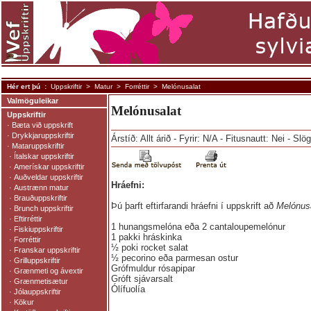
Hér ert þú :
Uppskriftir
>
Matur
>
Forréttir
> Melónusalat
Valmöguleikar
Melónusalat
Uppskriftir
·
Bæta við uppskrift
·
Drykkjaruppskriftir
Árstíð: Allt árið - Fyrir: N/A - Fitusnautt: Nei - Sl
·
Mataruppskriftir
·
Ítalskar uppskriftir
·
Amerískar uppskriftir
·
Auðveldar uppskriftir
Hráefni:
·
Austrænn matur
·
Brauðuppskriftir
Þú þarft eftirfarandi hráefni í uppskrift að
Melónus
·
Brunch uppskriftir
·
Eftirréttir
1 hunangsmelóna eða 2 cantaloupemelónur
·
Fiskiuppskriftir
1 pakki hráskinka
·
Forréttir
½ poki rocket salat
·
Franskar uppskriftir
½ pecorino eða parmesan ostur
·
Grilluppskriftir
Grófmuldur rósapipar
·
Grænmeti og ávextir
Gróft sjávarsalt
·
Grænmetisætur
Ólífuolía
·
Jólauppskriftir
·
Kökur