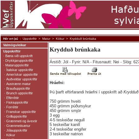
Hér ert þú :
Uppskriftir
>
Matur
>
Kökur
> Krydduð brúnkaka
Valmöguleikar
Krydduð brúnkaka
Uppskriftir
·
Bæta við uppskrift
·
Drykkjaruppskriftir
Árstíð: Jól - Fyrir: N/A - Fitusnautt: Nei - Slög: 62
·
Mataruppskriftir
·
Ítalskar uppskriftir
·
Amerískar uppskriftir
·
Auðveldar uppskriftir
Hráefni:
·
Austrænn matur
·
Brauðuppskriftir
Þú þarft eftirfarandi hráefni í uppskrift að
Krydduð
·
Brunch uppskriftir
·
Eftirréttir
750 grömm hveiti
·
Fiskiuppskriftir
450 grömm púðursykur
·
Forréttir
450 grömm smjör
·
Franskar uppskriftir
3 egg
·
Grilluppskriftir
4-5 teskeiðar negull
·
Grænmeti og ávextir
5 teskeiðar kanill
·
Grænmetisætur
2-4 teskeiðar engifer
·
Jólauppskriftir
3 teskeiðar natrion
·
Kökur