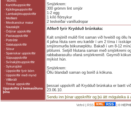
·
Muffins
Smjörkrem:
·
Kartöfluuppskriftir
300 grömm lint smjör
·
Kjúklingauppskriftir
1-2 egg
·
Lambakjötsuppskriftir
1 kíló flórsykur
·
Meðlæti
2 teskeiðar vanilludropar
·
Mexikanskur matur
·
Nautakjöt
Aðferð fyrir Krydduð brúnkaka:
·
Ódýrar uppskriftir
·
Pastauppskriftir
Kalt smjörið mulið fínt saman við hveitið og öllu 
·
Pottréttir
4 jafna hluta sem eru kældir í um 2 tíma í ísskápnu
·
Salatuppskriftir
smjörsmurða bökunarplötu. Bakað í um 8-12 mínút
·
Sósur
plötunni. Setjið hlutana saman með smjörkremi o
·
Spænskar uppskriftir
rabbabarasultu ofaná smjörkremið. Geymið kökuna í
·
Súpuuppskriftir
mýkist hún.
·
Svínakjötsuppskriftir
·
Sykursjúkir
Smjörkrem:
·
Uppskriftir fyrir börn
Öllu blandað saman og borið á kökuna.
·
Uppskriftir með mynd
·
Villibráð
·
Ýmsar uppskriftir
þessari uppskrift að Krydduð brúnkaka er bætt vi
Uppskriftir á heimasíðuna
23.06.10.
þína
Sendu inn þínar uppskriftir og þú átt möguleika á
Veftré
|
RSS
| © HEPHE