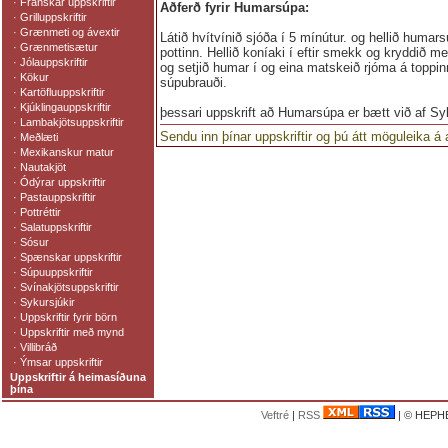
·
Franskar uppskriftir
Aðferð fyrir Humarsúpa:
·
Grilluppskriftir
·
Grænmeti og ávextir
Látið hvítvínið sjóða í 5 mínútur. og hellið humar
·
Grænmetisætur
pottinn. Hellið koníaki í eftir smekk og kryddið með
·
Jólauppskriftir
og setjið humar í og eina matskeið rjóma á toppi
·
Kökur
súpubrauði.
·
Kartöfluuppskriftir
·
Kjúklingauppskriftir
þessari uppskrift að Humarsúpa er bætt við af Sy
·
Lambakjötsuppskriftir
Sendu inn þínar uppskriftir og þú átt möguleika á
·
Meðlæti
·
Mexikanskur matur
·
Nautakjöt
·
Ódýrar uppskriftir
·
Pastauppskriftir
·
Pottréttir
·
Salatuppskriftir
·
Sósur
·
Spænskar uppskriftir
·
Súpuuppskriftir
·
Svínakjötsuppskriftir
·
Sykursjúkir
·
Uppskriftir fyrir börn
·
Uppskriftir með mynd
·
Villibráð
·
Ýmsar uppskriftir
Uppskriftir á heimasíðuna
þína
Veftré
|
RSS
| © HEPHE