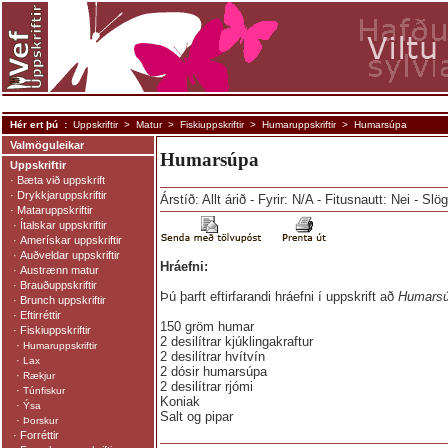
Hér ert þú :
Uppskriftir
>
Matur
>
Fiskiuppskriftir
>
Humaruppskriftir
> Humarsúpa
Valmöguleikar
Humarsúpa
Uppskriftir
·
Bæta við uppskrift
·
Drykkjaruppskriftir
Árstíð: Allt árið - Fyrir: N/A - Fitusnautt: Nei - Slö
·
Mataruppskriftir
·
Ítalskar uppskriftir
·
Amerískar uppskriftir
·
Auðveldar uppskriftir
Hráefni:
·
Austrænn matur
·
Brauðuppskriftir
Þú þarft eftirfarandi hráefni í uppskrift að
Humars
·
Brunch uppskriftir
·
Eftirréttir
150 gröm humar
·
Fiskiuppskriftir
2 desilítrar kjúklingakraftur
·
Humaruppskriftir
2 desilítrar hvítvín
·
Lax
2 dósir humarsúpa
·
Rækjur
2 desilítrar rjómi
·
Túnfiskur
Koniak
·
Ýsa
Salt og pipar
·
Þorskur
·
Forréttir