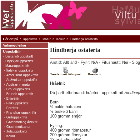
Hér ert þú :
Uppskriftir
>
Matur
>
Kökur
> Hindberja ostaterta
Valmöguleikar
Hindberja ostaterta
Uppskriftir
·
Bæta við uppskrift
·
Drykkjaruppskriftir
Árstíð: Allt árið - Fyrir: N/A - Fitusnautt: Nei - Slö
·
Mataruppskriftir
·
Ítalskar uppskriftir
·
Amerískar uppskriftir
·
Auðveldar uppskriftir
Hráefni:
·
Austrænn matur
·
Brauðuppskriftir
Þú þarft eftirfarandi hráefni í uppskrift að
Hindberj
·
Brunch uppskriftir
·
Eftirréttir
Botn:
·
Fiskiuppskriftir
½ pakki hafrakex
·
Forréttir
½ teskeið kanill
·
Franskar uppskriftir
100 grömm smjör
·
Grilluppskriftir
·
Grænmeti og ávextir
Fylling:
·
Grænmetisætur
400 grömm rjómaostur
·
Jólauppskriftir
200 grömm flórsykur
·
Kökur
12 matarlímsblöð