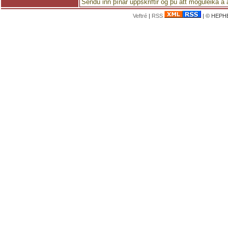
Sendu inn þínar uppskriftir og þú átt möguleika á
Veftré
|
RSS
| © HEPHE