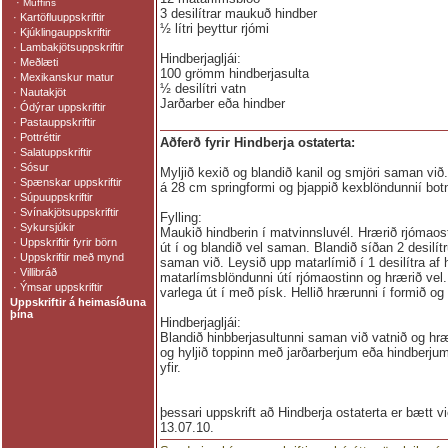
·
Muffins
3 desilítrar maukuð hindber
·
Kartöfluuppskriftir
½ lítri þeyttur rjómi
·
Kjúklingauppskriftir
·
Lambakjötsuppskriftir
Hindberjagljái:
·
Meðlæti
100 grömm hindberjasulta
·
Mexikanskur matur
½ desilítri vatn
·
Nautakjöt
Jarðarber eða hindber
·
Ódýrar uppskriftir
·
Pastauppskriftir
·
Pottréttir
Aðferð fyrir Hindberja ostaterta:
·
Salatuppskriftir
·
Sósur
Myljið kexið og blandið kanil og smjöri saman við
·
Spænskar uppskriftir
á 28 cm springformi og þjappið kexblöndunnií bot
·
Súpuuppskriftir
·
Svínakjötsuppskriftir
Fylling:
·
Sykursjúkir
Maukið hindberin í matvinnsluvél. Hrærið rjómaos
·
Uppskriftir fyrir börn
út í og blandið vel saman. Blandið síðan 2 desilí
·
Uppskriftir með mynd
saman við. Leysið upp matarlímið í 1 desilítra af 
·
Villibráð
matarlímsblöndunni útí rjómaostinn og hrærið vel
·
Ýmsar uppskriftir
varlega út í með písk. Hellið hrærunni í formið og 
Uppskriftir á heimasíðuna
þína
Hindberjagljái:
Blandið hinbberjasultunni saman við vatnið og hræ
og hyljið toppinn með jarðarberjum eða hindberjum
yfir.
þessari uppskrift að Hindberja ostaterta er bætt 
13.07.10.