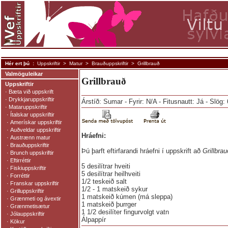
Hér ert þú :
Uppskriftir
>
Matur
>
Brauðuppskriftir
> Grillbrauð
Valmöguleikar
Grillbrauð
Uppskriftir
·
Bæta við uppskrift
·
Drykkjaruppskriftir
Árstíð: Sumar - Fyrir: N/A - Fitusnautt: Já - Slög:
·
Mataruppskriftir
·
Ítalskar uppskriftir
·
Amerískar uppskriftir
·
Auðveldar uppskriftir
Hráefni:
·
Austrænn matur
·
Brauðuppskriftir
Þú þarft eftirfarandi hráefni í uppskrift að
Grillbrau
·
Brunch uppskriftir
·
Eftirréttir
5 desilítrar hveiti
·
Fiskiuppskriftir
5 desilítrar heilhveiti
·
Forréttir
1/2 teskeið salt
·
Franskar uppskriftir
1/2 - 1 matskeið sykur
·
Grilluppskriftir
1 matskeið kúmen (má sleppa)
·
Grænmeti og ávextir
1 matskeið þurrger
·
Grænmetisætur
1 1/2 desilíter fingurvolgt vatn
·
Jólauppskriftir
Álpappír
·
Kökur