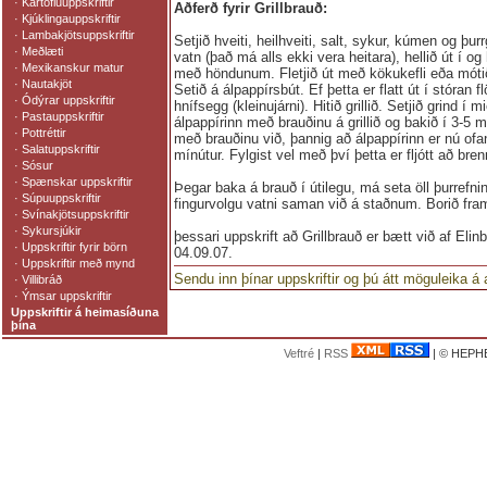
·
Kartöfluuppskriftir
Aðferð fyrir Grillbrauð:
·
Kjúklingauppskriftir
·
Lambakjötsuppskriftir
Setjið hveiti, heilhveiti, salt, sykur, kúmen og þur
·
Meðlæti
vatn (það má alls ekki vera heitara), hellið út í o
·
Mexikanskur matur
með höndunum. Fletjið út með kökukefli eða móti
·
Nautakjöt
Setið á álpappírsbút. Ef þetta er flatt út í stóran f
·
Ódýrar uppskriftir
hnífsegg (kleinujárni). Hitið grillið. Setjið grind í m
·
Pastauppskriftir
álpappírinn með brauðinu á grillið og bakið í 3-5 
·
Pottréttir
með brauðinu við, þannig að álpappírinn er nú ofan 
·
Salatuppskriftir
mínútur. Fylgist vel með því þetta er fljótt að bren
·
Sósur
·
Spænskar uppskriftir
Þegar baka á brauð í útilegu, má seta öll þurrefn
·
Súpuuppskriftir
fingurvolgu vatni saman við á staðnum. Borið fram
·
Svínakjötsuppskriftir
·
Sykursjúkir
þessari uppskrift að Grillbrauð er bætt við af Elin
·
Uppskriftir fyrir börn
04.09.07.
·
Uppskriftir með mynd
Sendu inn þínar uppskriftir og þú átt möguleika á
·
Villibráð
·
Ýmsar uppskriftir
Uppskriftir á heimasíðuna
þína
Veftré
|
RSS
| © HEPHE