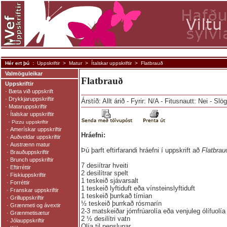
Hér ert þú :
Uppskriftir
>
Matur
>
Ítalskar uppskriftir
> Flatbrauð
Valmöguleikar
Flatbrauð
Uppskriftir
·
Bæta við uppskrift
·
Drykkjaruppskriftir
Árstíð: Allt árið - Fyrir: N/A - Fitusnautt: Nei - Slö
·
Mataruppskriftir
·
Ítalskar uppskriftir
·
Pizzu uppskriftir
·
Amerískar uppskriftir
Hráefni:
·
Auðveldar uppskriftir
·
Austrænn matur
Þú þarft eftirfarandi hráefni í uppskrift að
Flatbrau
·
Brauðuppskriftir
·
Brunch uppskriftir
7 desiítrar hveiti
·
Eftirréttir
2 desilítrar spelt
·
Fiskiuppskriftir
1 teskeið sjávarsalt
·
Forréttir
1 teskeið lyftiduft eða vínsteinslyftiduft
·
Franskar uppskriftir
1 teskeið þurrkað tímian
·
Grilluppskriftir
½ teskeið þurrkað rósmarín
·
Grænmeti og ávextir
2-3 matskeiðar jómfrúarolía eða venjuleg ólífuolía
·
Grænmetisætur
2 ½ desilítri vatn
·
Jólauppskriftir
Olía til penslunar