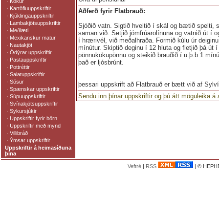
·
Kökur
·
Kartöfluuppskriftir
Aðferð fyrir Flatbrauð:
·
Kjúklingauppskriftir
·
Lambakjötsuppskriftir
Sjóðið vatn. Sigtið hveitið í skál og bætið spelti, sa
·
Meðlæti
saman við. Setjið jómfrúarolínuna og vatnið út í 
·
Mexikanskur matur
í hrærivél, við meðalhraða. Formið kúlu úr deiginu
·
Nautakjöt
mínútur. Skiptið deginu í 12 hluta og fletjið þá út í
·
Ódýrar uppskriftir
pönnukökupönnu og steikið brauðið í u.þ.b 1 mínútu
·
Pastauppskriftir
það er ljósbrúnt.
·
Pottréttir
·
Salatuppskriftir
·
Sósur
þessari uppskrift að Flatbrauð er bætt við af Syl
·
Spænskar uppskriftir
Sendu inn þínar uppskriftir og þú átt möguleika á
·
Súpuuppskriftir
·
Svínakjötsuppskriftir
·
Sykursjúkir
·
Uppskriftir fyrir börn
·
Uppskriftir með mynd
·
Villibráð
·
Ýmsar uppskriftir
Uppskriftir á heimasíðuna
þína
Veftré
|
RSS
| © HEPHE