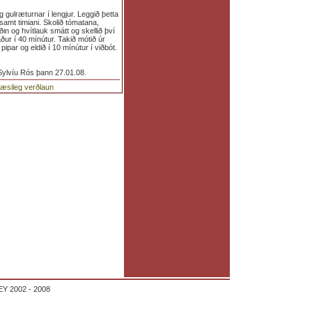
g gulræturnar í lengjur. Leggið þetta
ásamt timiani. Skolið tómatana,
ðin og hvítlauk smátt og skellið því
ráður í 40 mínútur. Takið mótið úr
ipar og eldið í 10 mínútur í viðbót.
 Sylvíu Rós þann 27.01.08.
glæsileg verðlaun
Y 2002 - 2008