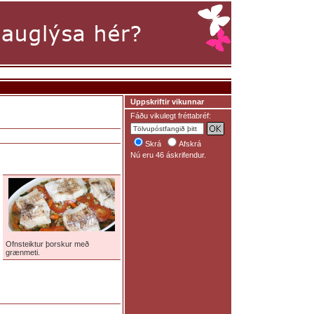
Uppskriftir vikunnar
Fáðu vikulegt fréttabréf:
Skrá
Afskrá
Nú eru 46 áskrifendur.
Ofnsteiktur þorskur með
grænmeti.