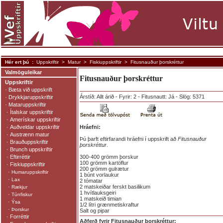
Hér ert þú :
Uppskriftir
>
Matur
>
Fiskiuppskriftir
> Fitusnauður þorskréttur
Valmöguleikar
Fitusnauður þorskréttur
Uppskriftir
·
Bæta við uppskrift
Árstíð: Allt árið - Fyrir: 2 - Fitusnautt: Já - Slög: 5371
·
Drykkjaruppskriftir
·
Mataruppskriftir
·
Ítalskar uppskriftir
·
Amerískar uppskriftir
·
Auðveldar uppskriftir
Hráefni:
·
Austrænn matur
Þú þarft eftirfarandi hráefni í uppskrift að
Fitusnauður
·
Brauðuppskriftir
þorskréttur
.
·
Brunch uppskriftir
·
Eftirréttir
300-400 grömm þorskur
100 grömm kartöflur
·
Fiskiuppskriftir
200 grömm gulrætur
·
Humaruppskriftir
1 búnt vorlaukur
·
Lax
2 tómatar
·
2 matskeiðar ferskt basilikum
Rækjur
1 hvítlauksgeiri
·
Túnfiskur
1 matskeið timian
·
Ýsa
1/2 lítri grænmetiskraftur
·
Þorskur
Salt og pipar
·
Forréttir
Aðferð fyrir Fitusnauður þorskréttur: