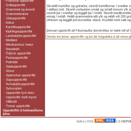
·
Franskar uppskriftir
·
Grilluppskriftir
Skrælið kartöflur og gulrætur, skerið kartölfurnar í sneiðar o
·
Grænmeti og ávextir
í eldfast mót. Skerið vorlaukinn smátt og stráið honum yfir 
skerið þá í sneiðar og leggjið þá í mótið. Skerið basilikumblö
·
Grænmetisætur
einnig í mótið. Hellið grænmetiskrafti yfir og eldið við 200 g
·
Jólauppskriftir
ofninum og leggjið þorsksneiðar ofaná. Kryddið með salti og p
·
Kökur
·
Kartöfluuppskriftir
þessari uppskrift að Fitusnauður þorskréttur er bætt við af
·
Kjúklingauppskriftir
·
Lambakjötsuppskriftir
Sendu inn þínar uppskriftir og þú átt möguleika á að vinna 
·
Meðlæti
·
Mexikanskur matur
·
Nautakjöt
·
Ódýrar uppskriftir
·
Pastauppskriftir
·
Pottréttir
·
Salatuppskriftir
·
Sósur
·
Spænskar uppskriftir
·
Súpuuppskriftir
·
Svínakjötsuppskriftir
·
Sykursjúkir
·
Uppskriftir fyrir börn
·
Uppskriftir með mynd
·
Villibráð
·
Ýmsar uppskriftir
Uppskriftir á heimasíðuna
þína
Veftré
|
RSS
| © HEPHE