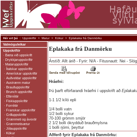
Hér ert þú :
Uppskriftir
>
Matur
>
Kökur
> Eplakaka frá Danmörku
Valmöguleikar
Eplakaka frá Danmörku
Uppskriftir
·
Bæta við uppskrift
·
Drykkjaruppskriftir
Árstíð: Allt árið - Fyrir: N/A - Fitusnautt: Nei - Sl
·
Mataruppskriftir
·
Ítalskar uppskriftir
·
Amerískar uppskriftir
·
Auðveldar uppskriftir
Hráefni:
·
Austrænn matur
·
Brauðuppskriftir
Þú þarft eftirfarandi hráefni í uppskrift að
Eplakak
·
Brunch uppskriftir
·
Eftirréttir
1-1 1/2 kíló epli
·
Fiskiuppskriftir
·
Forréttir
1/4 bolli vatn
·
Franskar uppskriftir
1/2 bolli sykur
·
Grilluppskriftir
70-100 grömm smjör
·
Grænmeti og ávextir
2 1/2 bolli ókrydduð brauðmylsna
·
Grænmetisætur
1 bolli rjómi, þeyttur
·
Jólauppskriftir
·
Kökur
Aðferð fyrir Eplakaka frá Danmörku: