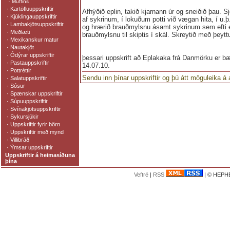
·
Muffins
·
Kartöfluuppskriftir
Afhýðið eplin, takið kjarnann úr og sneiðið þau. S
·
Kjúklingauppskriftir
af sykrinum, í lokuðum potti við vægan hita, í u.
·
Lambakjötsuppskriftir
og hrærið brauðmylsnu ásamt sykrinum sem efti er
·
Meðlæti
brauðmylsnu til skiptis í skál. Skreytið með þeyt
·
Mexikanskur matur
·
Nautakjöt
·
Ódýrar uppskriftir
þessari uppskrift að Eplakaka frá Danmörku er bæ
·
Pastauppskriftir
14.07.10.
·
Pottréttir
Sendu inn þínar uppskriftir og þú átt möguleika á
·
Salatuppskriftir
·
Sósur
·
Spænskar uppskriftir
·
Súpuuppskriftir
·
Svínakjötsuppskriftir
·
Sykursjúkir
·
Uppskriftir fyrir börn
·
Uppskriftir með mynd
·
Villibráð
·
Ýmsar uppskriftir
Uppskriftir á heimasíðuna
þína
Veftré
|
RSS
| © HEPHE