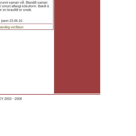
ærunni saman við. Blandið saman
ið í smurt aflangt kökuform. Bakið á
 en brauðið er sneitt.
s þann 23.06.10.
glæsileg verðlaun
Y 2002 - 2008