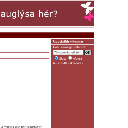
Uppskriftir vikunnar
Fáðu vikulegt fréttabréf:
Skrá
Afskrá
Nú eru 46 áskrifendur.
3 mínútur eða þar til kornið er