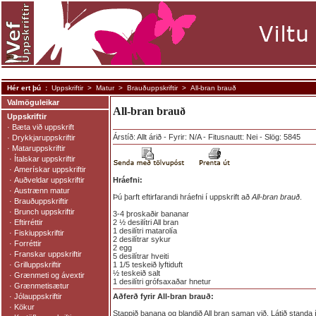
Hér ert þú :
Uppskriftir
>
Matur
>
Brauðuppskriftir
> All-bran brauð
Valmöguleikar
All-bran brauð
Uppskriftir
·
Bæta við uppskrift
Árstíð: Allt árið - Fyrir: N/A - Fitusnautt: Nei - Slög: 5845
·
Drykkjaruppskriftir
·
Mataruppskriftir
·
Ítalskar uppskriftir
·
Amerískar uppskriftir
·
Auðveldar uppskriftir
Hráefni:
·
Austrænn matur
Þú þarft eftirfarandi hráefni í uppskrift að
All-bran brauð
.
·
Brauðuppskriftir
·
Brunch uppskriftir
3-4 þroskaðir bananar
·
Eftirréttir
2 ½ desilítri All bran
1 desilítri matarolía
·
Fiskiuppskriftir
2 desilítrar sykur
·
Forréttir
2 egg
·
Franskar uppskriftir
5 desilítrar hveiti
·
Grilluppskriftir
1 1/5 teskeið lyftiduft
½ teskeið salt
·
Grænmeti og ávextir
1 desilítri grófsaxaðar hnetur
·
Grænmetisætur
·
Jólauppskriftir
Aðferð fyrir All-bran brauð:
·
Kökur
Stappið banana og blandið All bran saman við. Látið standa í 