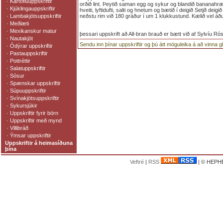
·
Kartöfluuppskriftir
orðið lint. Þeytið saman egg og sykur og blandið bananahr
·
Kjúklingauppskriftir
hveiti, lyftidufti, salti og hnetum og bætið í deigið Setjð deig
·
Lambakjötsuppskriftir
neðstu rim við 180 gráður í um 1 klukkustund. Kælið vel áður
·
Meðlæti
·
Mexikanskur matur
þessari uppskrift að All-bran brauð er bætt við af Sylvíu Ró
·
Nautakjöt
Sendu inn þínar uppskriftir og þú átt möguleika á að vinna 
·
Ódýrar uppskriftir
·
Pastauppskriftir
·
Pottréttir
·
Salatuppskriftir
·
Sósur
·
Spænskar uppskriftir
·
Súpuuppskriftir
·
Svínakjötsuppskriftir
·
Sykursjúkir
·
Uppskriftir fyrir börn
·
Uppskriftir með mynd
·
Villibráð
·
Ýmsar uppskriftir
Uppskriftir á heimasíðuna
þína
Veftré
|
RSS
| © HEPHE