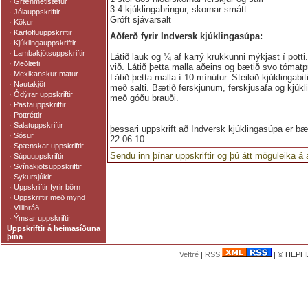
·
Grænmetisætur
3-4 kjúklingabringur, skornar smátt
·
Jólauppskriftir
Gróft sjávarsalt
·
Kökur
·
Kartöfluuppskriftir
Aðferð fyrir Indversk kjúklingasúpa:
·
Kjúklingauppskriftir
·
Lambakjötsuppskriftir
Látið lauk og ¼ af karrý krukkunni mýkjast í po
·
Meðlæti
við. Látið þetta malla aðeins og bætið svo tómatpu
·
Mexikanskur matur
Látið þetta malla í 10 mínútur. Steikið kjúklingab
·
Nautakjöt
með salti. Bætið ferskjunum, ferskjusafa og kjúkl
·
Ódýrar uppskriftir
með góðu brauði.
·
Pastauppskriftir
·
Pottréttir
·
Salatuppskriftir
þessari uppskrift að Indversk kjúklingasúpa er bæ
·
Sósur
22.06.10.
·
Spænskar uppskriftir
Sendu inn þínar uppskriftir og þú átt möguleika á
·
Súpuuppskriftir
·
Svínakjötsuppskriftir
·
Sykursjúkir
·
Uppskriftir fyrir börn
·
Uppskriftir með mynd
·
Villibráð
·
Ýmsar uppskriftir
Uppskriftir á heimasíðuna
þína
Veftré
|
RSS
| © HEPHE