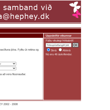
Uppskriftir vikunnar
Fáðu vikulegt fréttabréf:
asíðuna þína. Fylltu út reitina og
Skrá
Afskrá
Nú eru 46 áskrifendur.
iga að vera fitusnauðar.
Y 2002 - 2008