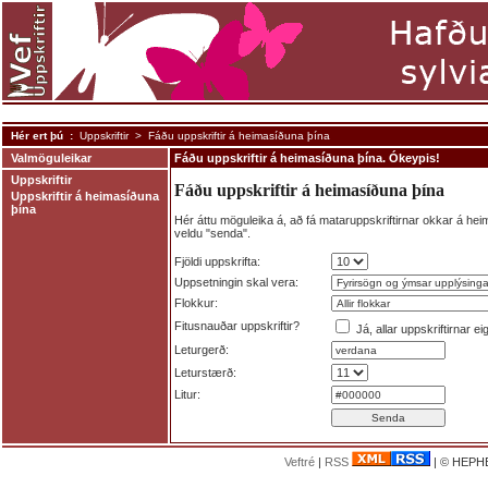
Hér ert þú :
Uppskriftir
> Fáðu uppskriftir á heimasíðuna þína
Valmöguleikar
Fáðu uppskriftir á heimasíðuna þína. Ókeypis!
Uppskriftir
Fáðu uppskriftir á heimasíðuna þína
Uppskriftir á heimasíðuna
þína
Hér áttu möguleika á, að fá mataruppskriftirnar okkar á heim
veldu "senda".
Fjöldi uppskrifta:
Uppsetningin skal vera:
Flokkur:
Fitusnauðar uppskriftir?
Já, allar uppskriftirnar e
Leturgerð:
Leturstærð:
Litur:
Veftré
|
RSS
| © HEPHE