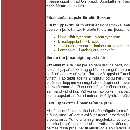
í þessa uppskrift að Grillbrauð. Uppskriftin er fit
6885 öðrum notendum.
Fitusnauðar uppskriftir eftir flokkum
Öllum
uppskriftunum
okkar er skipt í flokka, se
það sem þú leitar að. Prófaðu til dæmis þessa flo
Uppskriftir fyrir börn - Matur fyrir börn
.
Brauðuppskriftir - Brauð
.
Thailenskur matur - Thailenskar uppskriftir
.
Lambakjöt - Lambakjötsuppskriftir
.
Sendu inn þínar eigin uppskriftir
Við vinnum sífellt að því að gera síðuna betri, og 
halda. Hjálpaðu okkur og gefðu öðrum góð ráð u
þarft að gera er að velja: "bæta við uppskrift" und
vinstri. Það tekur aðeins 2 mínútur og þú hefur m
verðlaun, heppinn vinningshafi er dreginn út í hve
eitthvað vanta á síðuna eða þú hefur ábendingar, 
samband við okkur. Við vonum að þú viljir hjálpa
bestu uppskriftasíðu á landinu. Með fyrirfram þök
Fáðu uppskriftir á heimasíðuna þína
Ef þú ert með heimasíðu hefurðu möguleika á að fá
síðuna þína. Þú getur valið leturgerð, stærð og li
síðuna þína. Þú hefur einnig möguleika á að velj
geturðu fengið uppskriftir af eftirréttum á síðuna þ
heimasíðuna þína, hér til vinstri og sjáðu hversu a