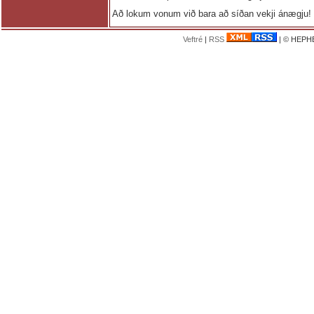
Að lokum vonum við bara að síðan vekji ánægju!
Veftré
|
RSS
| © HEPHE