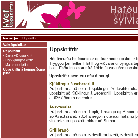
Hér ert þú :
Uppskriftir
Valmöguleikar
Uppskriftir
Uppskriftir
·
Bæta við uppskrift
Hér finnurðu hefðbundnar og framandi uppskriftir
·
Drykkjaruppskriftir
Tryggðu þér hollan lífstíll og viðvarandi þyngdarta
·
Mataruppskriftir
hollt. Fáðu innblástur frá fjölda fitusnauðra uppskr
Uppskriftir á heimasíðuna
þína
Uppskriftir sem eru efst á baugi
Kjúklingur á webergrilli
Þú þarft m.a að nota: 1 kjúklingur, ½ desilíter olía
uppskrift að Kjúklingur á webergrilli. Uppskriftin e
af 6367 öðrum notendum.
Ávaxtasalat
Þú þarft m.a að nota: 1 epli, 1 mango og Vínber e
að Ávaxtasalat. 7014 ánægðir notendur hafa nú þeg
vinsælasta uppskrift okkar að Sumar.
Grillbrauð
Þú þarft m.a að nota: 5 desilítrar hveiti, 5 desilítra