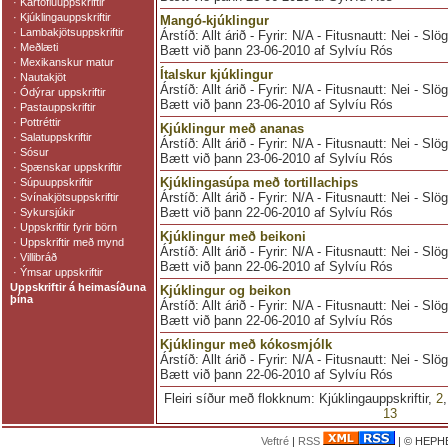
·
Kartöfluuppskriftir
·
Kjúklingauppskriftir
Mangó-kjúklingur
·
Lambakjötsuppskriftir
Árstíð: Allt árið - Fyrir: N/A - Fitusnautt: Nei - Sl
·
Meðlæti
Bætt við þann 23-06-2010 af Sylvíu Rós
·
Mexikanskur matur
Ítalskur kjúklingur
·
Nautakjöt
Árstíð: Allt árið - Fyrir: N/A - Fitusnautt: Nei - Sl
·
Ódýrar uppskriftir
Bætt við þann 23-06-2010 af Sylvíu Rós
·
Pastauppskriftir
·
Pottréttir
Kjúklingur með ananas
·
Salatuppskriftir
Árstíð: Allt árið - Fyrir: N/A - Fitusnautt: Nei - Slö
·
Sósur
Bætt við þann 23-06-2010 af Sylvíu Rós
·
Spænskar uppskriftir
Kjúklingasúpa með tortillachips
·
Súpuuppskriftir
Árstíð: Allt árið - Fyrir: N/A - Fitusnautt: Nei - Sl
·
Svínakjötsuppskriftir
Bætt við þann 22-06-2010 af Sylvíu Rós
·
Sykursjúkir
·
Uppskriftir fyrir börn
Kjúklingur með beikoni
·
Uppskriftir með mynd
Árstíð: Allt árið - Fyrir: N/A - Fitusnautt: Nei - Sl
·
Villibráð
Bætt við þann 22-06-2010 af Sylvíu Rós
·
Ýmsar uppskriftir
Uppskriftir á heimasíðuna
Kjúklingur og beikon
þína
Árstíð: Allt árið - Fyrir: N/A - Fitusnautt: Nei - Slö
Bætt við þann 22-06-2010 af Sylvíu Rós
Kjúklingur með kókosmjólk
Árstíð: Allt árið - Fyrir: N/A - Fitusnautt: Nei - Sl
Bætt við þann 22-06-2010 af Sylvíu Rós
Fleiri síður með flokknum: Kjúklingauppskriftir,
2
13
Veftré
|
RSS
| © HEPHE