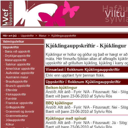
Hér ert þú :
Uppskriftir
>
Matur
> Kjúklingauppskriftir
Valmöguleikar
Kjúklingauppskriftir - Kjúklingur
Uppskriftir
·
Bæta við uppskrift
Kjúklingur er hollur og góður og það er hægt er að
·
Drykkjaruppskriftir
máta. Hér finnurðu fjöldan allan af afbragðs kjúk
·
Mataruppskriftir
uppskriftir að grilluðum kjúkling, kjúkling í karry o
·
Ítalskar uppskriftir
·
Amerískar uppskriftir
Vinsælast í flokknum Kjúklingauppskriftir
·
Auðveldar uppskriftir
Ekki enn uppfært fyrir þennan flokk.
·
Austrænn matur
·
Brauðuppskriftir
Uppskriftir í flokknum Kjúklingauppskriftir
·
Brunch uppskriftir
Beikon-kjúklingur
·
Eftirréttir
Árstíð: Allt árið - Fyrir: N/A - Fitusnautt: Nei - Sl
·
Fiskiuppskriftir
Bætt við þann 23-06-2010 af Sylvíu Rós
·
Forréttir
BBQ kjúklingur
·
Franskar uppskriftir
Árstíð: Allt árið - Fyrir: N/A - Fitusnautt: Nei - Sl
·
Grilluppskriftir
Bætt við þann 23-06-2010 af Sylvíu Rós
·
Grænmeti og ávextir
·
Grænmetisætur
Kjúklingur með spínati
·
Jólauppskriftir
Árstíð: Allt árið - Fyrir: N/A - Fitusnautt: Já - Slö
·
Kökur
Bætt við þann 23-06-2010 af Sylvíu Rós