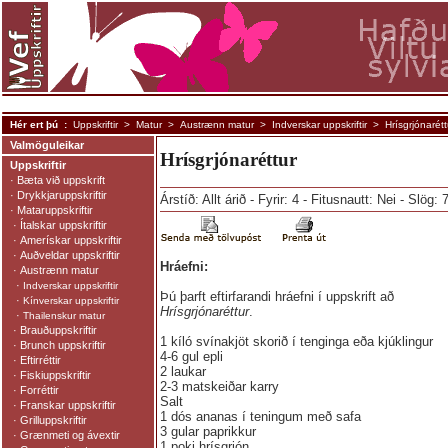
Hér ert þú :
Uppskriftir
>
Matur
>
Austrænn matur
>
Indverskar uppskriftir
> Hrísgrjónarét
Valmöguleikar
Hrísgrjónaréttur
Uppskriftir
·
Bæta við uppskrift
·
Drykkjaruppskriftir
Árstíð: Allt árið - Fyrir: 4 - Fitusnautt: Nei - Slög:
·
Mataruppskriftir
·
Ítalskar uppskriftir
·
Amerískar uppskriftir
·
Auðveldar uppskriftir
Hráefni:
·
Austrænn matur
·
Indverskar uppskriftir
Þú þarft eftirfarandi hráefni í uppskrift að
·
Kínverskar uppskriftir
Hrísgrjónaréttur
.
·
Thailenskur matur
·
Brauðuppskriftir
1 kíló svínakjöt skorið í tenginga eða kjúklingur
·
Brunch uppskriftir
4-6 gul epli
·
Eftirréttir
2 laukar
·
Fiskiuppskriftir
2-3 matskeiðar karry
·
Forréttir
Salt
·
Franskar uppskriftir
1 dós ananas í teningum með safa
·
Grilluppskriftir
3 gular paprikkur
·
Grænmeti og ávextir
1 poki hrísgrjón