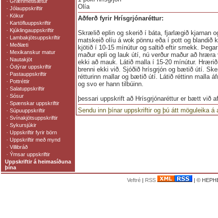
·
Grænmetisætur
Olía
·
Jólauppskriftir
·
Kökur
Aðferð fyrir Hrísgrjónaréttur:
·
Kartöfluuppskriftir
·
Kjúklingauppskriftir
Skrælið eplin og skerið í báta, fjarlægið kjarnan og 
·
Lambakjötsuppskriftir
matskeið olíu á wok pönnu eða í pott og blandið 
·
Meðlæti
kjötið í 10-15 mínútur og saltið eftir smekk. Þegar 
·
Mexikanskur matur
maður epli og lauk útí, nú verður maður að hræra 
·
Nautakjöt
ekki að mauk. Látið malla í 15-20 mínútur. Hrærið
·
Ódýrar uppskriftir
brenni ekki við. Sjóðið hrísgrjón og bætið útí. Sk
·
Pastauppskriftir
rétturinn mallar og bætið útí. Látið réttinn malla á
·
Pottréttir
og svo er hann tilbúinn.
·
Salatuppskriftir
·
Sósur
þessari uppskrift að Hrísgrjónaréttur er bætt við 
·
Spænskar uppskriftir
Sendu inn þínar uppskriftir og þú átt möguleika á
·
Súpuuppskriftir
·
Svínakjötsuppskriftir
·
Sykursjúkir
·
Uppskriftir fyrir börn
·
Uppskriftir með mynd
·
Villibráð
·
Ýmsar uppskriftir
Uppskriftir á heimasíðuna
þína
Veftré
|
RSS
| © HEPHE