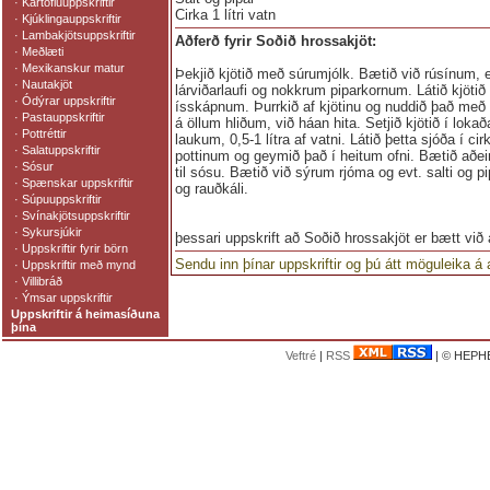
·
Kartöfluuppskriftir
Cirka 1 lítri vatn
·
Kjúklingauppskriftir
·
Lambakjötsuppskriftir
Aðferð fyrir Soðið hrossakjöt:
·
Meðlæti
·
Mexikanskur matur
Þekjið kjötið með súrumjólk. Bætið við rúsínum, 
·
Nautakjöt
lárviðarlaufi og nokkrum piparkornum. Látið kjötið 
·
Ódýrar uppskriftir
ísskápnum. Þurrkið af kjötinu og nuddið það með s
·
Pastauppskriftir
á öllum hliðum, við háan hita. Setjið kjötið í lok
·
Pottréttir
laukum, 0,5-1 lítra af vatni. Látið þetta sjóða í cir
·
Salatuppskriftir
pottinum og geymið það í heitum ofni. Bætið aðein
·
Sósur
til sósu. Bætið við sýrum rjóma og evt. salti og p
·
Spænskar uppskriftir
og rauðkáli.
·
Súpuuppskriftir
·
Svínakjötsuppskriftir
·
Sykursjúkir
þessari uppskrift að Soðið hrossakjöt er bætt við
·
Uppskriftir fyrir börn
Sendu inn þínar uppskriftir og þú átt möguleika á
·
Uppskriftir með mynd
·
Villibráð
·
Ýmsar uppskriftir
Uppskriftir á heimasíðuna
þína
Veftré
|
RSS
| © HEPHE