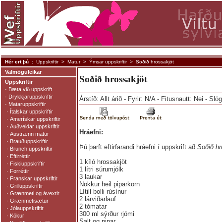
Hér ert þú :
Uppskriftir
>
Matur
>
Ýmsar uppskriftir
> Soðið hrossakjöt
Valmöguleikar
Soðið hrossakjöt
Uppskriftir
·
Bæta við uppskrift
·
Drykkjaruppskriftir
Árstíð: Allt árið - Fyrir: N/A - Fitusnautt: Nei - Slö
·
Mataruppskriftir
·
Ítalskar uppskriftir
·
Amerískar uppskriftir
·
Auðveldar uppskriftir
Hráefni:
·
Austrænn matur
·
Brauðuppskriftir
Þú þarft eftirfarandi hráefni í uppskrift að
Soðið hr
·
Brunch uppskriftir
·
Eftirréttir
1 kíló hrossakjöt
·
Fiskiuppskriftir
1 lítri súrumjólk
·
Forréttir
3 laukar
·
Franskar uppskriftir
Nokkur heil piparkorn
·
Grilluppskriftir
Lítill bolli rúsínur
·
Grænmeti og ávextir
2 lárviðarlauf
·
Grænmetisætur
2 tómatar
·
Jólauppskriftir
300 ml sýrður rjómi
·
Kökur
Salt og pipar